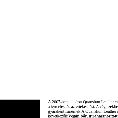
A 2007-ben alapított Quanshun Leather egy 
a termelést és az értékesítést. A cég szé
gyáraként ismernek.
A Quanshun Leather mi
következők:
Vegán bőr, újrahasznosított 