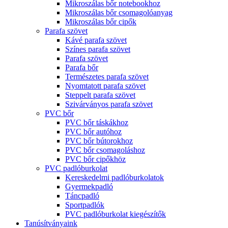
Mikroszálas bőr notebookhoz
Mikroszálas bőr csomagolóanyag
Mikroszálas bőr cipők
Parafa szövet
Kávé parafa szövet
Színes parafa szövet
Parafa szövet
Parafa bőr
Természetes parafa szövet
Nyomtatott parafa szövet
Steppelt parafa szövet
Szivárványos parafa szövet
PVC bőr
PVC bőr táskákhoz
PVC bőr autóhoz
PVC bőr bútorokhoz
PVC bőr csomagoláshoz
PVC bőr cipőkhöz
PVC padlóburkolat
Kereskedelmi padlóburkolatok
Gyermekpadló
Táncpadló
Sportpadlók
PVC padlóburkolat kiegészítők
Tanúsítványaink