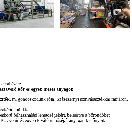
elégítésére.
sszaverő bőr és egyéb mesés anyagok
.
zítők
, mi gondoskodunk róla! Százezernyi színválasztékkal raktáron,
szakértelmünkkel.
eskörű felhasználási lehetőségekért, beleértve a bőröndöket,
 TPU, velúr és egyéb kiváló minőségű anyagaink előnyeit.