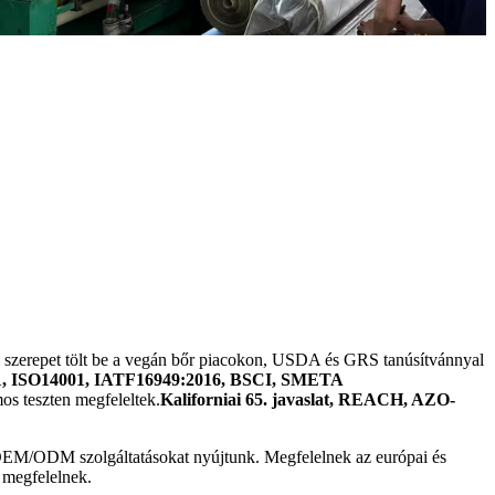
szerepet tölt be a vegán bőr piacokon, USDA és GRS tanúsítvánnyal
, ISO14001, IATF16949:2016, BSCI, SMETA
s teszten megfeleltek.
Kaliforniai 65. javaslat, REACH, AZO-
.
s OEM/ODM szolgáltatásokat nyújtunk. Megfelelnek az európai és
 megfelelnek.