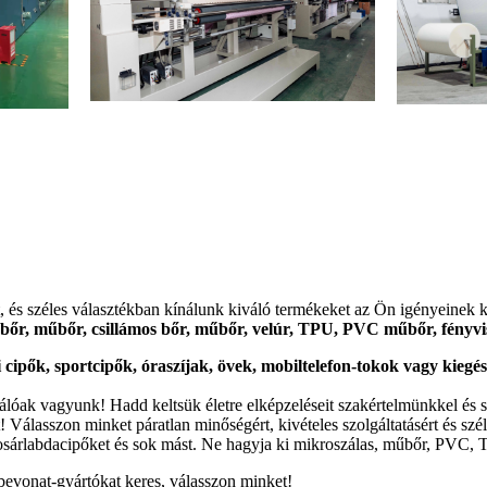
és széles választékban kínálunk kiváló termékeket az Ön igényeinek ki
bőr, műbőr, csillámos bőr, műbőr, velúr, TPU, PVC műbőr, fényvi
cipők, sportcipők, óraszíjak, övek, mobiltelefon-tokok vagy kiegés
válóak vagyunk! Hadd keltsük életre elképzeléseit szakértelmünkkel és 
álasszon minket páratlan minőségért, kivételes szolgáltatásért és szél
 kosárlabdacipőket és sok mást. Ne hagyja ki mikroszálas, műbőr, PVC,
rbevonat-gyártókat keres, válasszon minket!