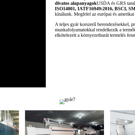
divatos alapanyagok
USDA és GRS tanús
ISO14001, IATF16949:2016, BSCI, SM
kínálunk. Megfelel az európai és amerikai
A teljes gyár korszerű berendezésekkel, 
munkafolyamatokkal rendelkezik a termék
elkötelezett a környezetbarát termelés fen