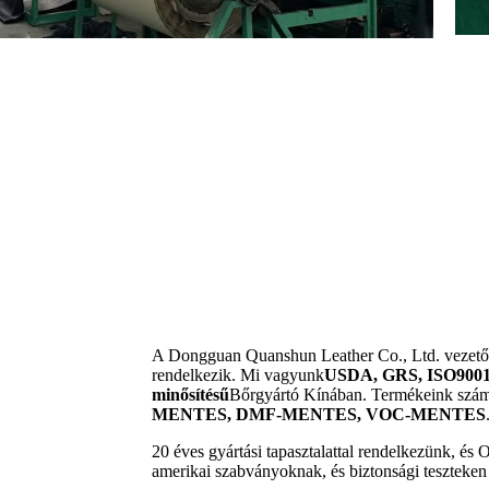
A Dongguan Quanshun Leather Co., Ltd. vezető 
rendelkezik. Mi vagyunk
USDA, GRS, ISO9001
minősítésű
Bőrgyártó Kínában. Termékeink számo
MENTES, DMF-MENTES, VOC-MENTES
20 éves gyártási tapasztalattal rendelkezünk, é
amerikai szabványoknak, és biztonsági teszteken