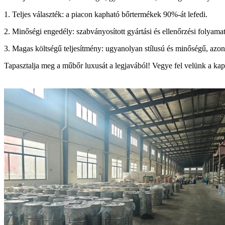
1. Teljes választék: a piacon kapható bőrtermékek 90%-át lefedi.
2. Minőségi engedély: szabványosított gyártási és ellenőrzési folyam
3. Magas költségű teljesítmény: ugyanolyan stílusú és minőségű, azo
Tapasztalja meg a műbőr luxusát a legjavából! Vegye fel velünk a ka