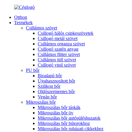
Otthon
Termékek
Csillámos szövet
Csillogó hálós csipkeszövetek
Csillogó metál szövet
Csillámos organza szövet
Csillogó szatén anyag
Csillámos flitter szövet
Csillámos tüll szövet
Csillogó vinil szövet
PU bőr
Bioalapú bőr
Újrahasznosított bőr
Szilikon bőr
Oldószermentes bőr
Vegán bőr
Mikroszálas bőr
Mikroszálas bőr táskák
Mikroszálas bőr öv
Mikroszálas bőr autósüléshuzatok
Mikroszálas bőr bútorokhoz
Mikroszálas bőr ruházati cikkekhez