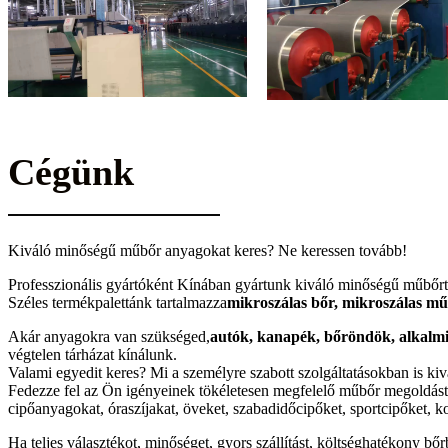
Cégünk
Kiváló minőségű műbőr anyagokat keres? Ne keressen tovább!
Professzionális gyártóként Kínában gyártunk kiváló minőségű műbőrt, 
Széles termékpalettánk tartalmazza
mikroszálas bőr, mikroszálas mű
Akár anyagokra van szükséged,
autók, kanapék, bőröndök, alkalmi 
végtelen tárházat kínálunk.
Valami egyedit keres? Mi a személyre szabott szolgáltatásokban is ki
Fedezze fel az Ön igényeinek tökéletesen megfelelő műbőr megoldást! V
cipőanyagokat, óraszíjakat, öveket, szabadidőcipőket, sportcipőket,
Ha teljes választékot, minőséget, gyors szállítást, költséghatékony bő