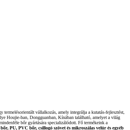
termelésorientált vállalkozás, amely integrálja a kutatás-fejlesztést,
khelye Houjie-ban, Dongguanban, Kínában található, amelyet a világ
ndenféle bőr gyártására specializálódott. Fő termékeink a
bőr, PU, ​​PVC bőr, csillogó szövet és mikroszálas velúr és egyéb