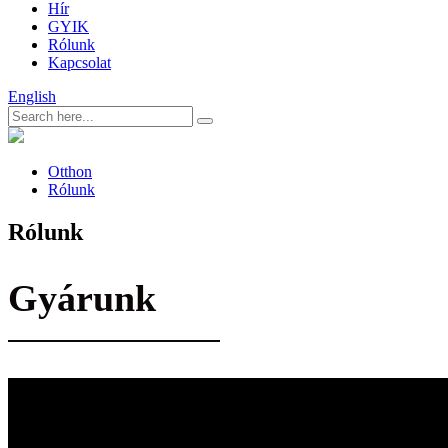
Hír
GYIK
Rólunk
Kapcsolat
English
Otthon
Rólunk
Rólunk
Gyárunk