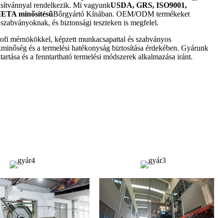
ítvánnyal rendelkezik. Mi vagyunk
USDA, GRS, ISO9001,
ETA minősítésű
Bőrgyártó Kínában. OEM/ODM termékeket
 szabványoknak, és biztonsági teszteken is megfelel.
profi mérnökökkel, képzett munkacsapattal és szabványos
minőség és a termelési hatékonyság biztosítása érdekében. Gyárunk
ntartása és a fenntartható termelési módszerek alkalmazása iránt.