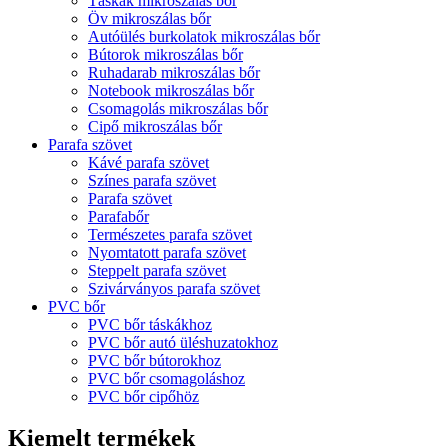
Táskák mikroszálas bőr
Öv mikroszálas bőr
Autóülés burkolatok mikroszálas bőr
Bútorok mikroszálas bőr
Ruhadarab mikroszálas bőr
Notebook mikroszálas bőr
Csomagolás mikroszálas bőr
Cipő mikroszálas bőr
Parafa szövet
Kávé parafa szövet
Színes parafa szövet
Parafa szövet
Parafabőr
Természetes parafa szövet
Nyomtatott parafa szövet
Steppelt parafa szövet
Szivárványos parafa szövet
PVC bőr
PVC bőr táskákhoz
PVC bőr autó üléshuzatokhoz
PVC bőr bútorokhoz
PVC bőr csomagoláshoz
PVC bőr cipőhöz
Kiemelt termékek