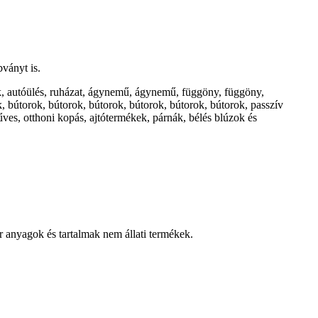
bványt is.
book, autóülés, ruházat, ágynemű, ágynemű, függöny, függöny,
, bútorok, bútorok, bútorok, bútorok, bútorok, bútorok, passzív
ves, otthoni kopás, ajtótermékek, párnák, bélés blúzok és
r anyagok és tartalmak nem állati termékek.