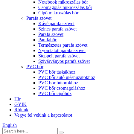
Notebook mikroszálas bőr
Csomagolás mikroszálas bőr
Cipő mikroszálas bőr
Parafa szövet
Kávé parafa szövet
Színes parafa szövet
Parafa szövet
Parafabőr
Természetes parafa szövet
Nyomtatott parafa szövet
Steppelt parafa szövet
Szivárványos parafa szövet
PVC bőr
PVC bőr táskákhoz
PVC bőr autó üléshuzatokhoz
PVC bőr bútorokhoz
PVC bőr csomagoláshoz
PVC bőr cipőhöz
Hír
GYIK
Rólunk
Vegye fel velünk a kapcsolatot
English