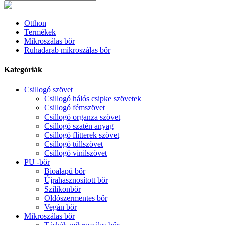
Otthon
Termékek
Mikroszálas bőr
Ruhadarab mikroszálas bőr
Kategóriák
Csillogó szövet
Csillogó hálós csipke szövetek
Csillogó fémszövet
Csillogó organza szövet
Csillogó szatén anyag
Csillogó flitterek szövet
Csillogó tüllszövet
Csillogó vinilszövet
PU -bőr
Bioalapú bőr
Újrahasznosított bőr
Szilikonbőr
Oldószermentes bőr
Vegán bőr
Mikroszálas bőr