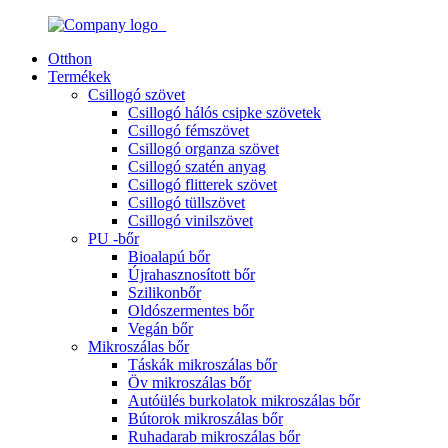
Otthon
Termékek
Csillogó szövet
Csillogó hálós csipke szövetek
Csillogó fémszövet
Csillogó organza szövet
Csillogó szatén anyag
Csillogó flitterek szövet
Csillogó tüllszövet
Csillogó vinilszövet
PU -bőr
Bioalapú bőr
Újrahasznosított bőr
Szilikonbőr
Oldószermentes bőr
Vegán bőr
Mikroszálas bőr
Táskák mikroszálas bőr
Öv mikroszálas bőr
Autóülés burkolatok mikroszálas bőr
Bútorok mikroszálas bőr
Ruhadarab mikroszálas bőr