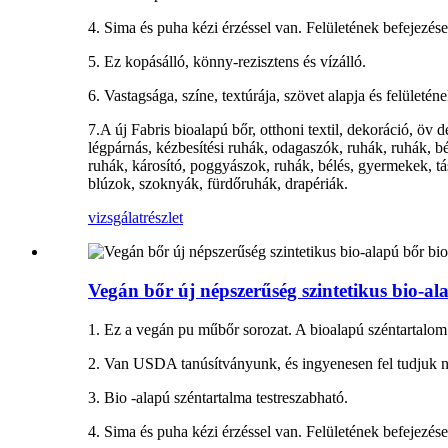
4. Sima és puha kézi érzéssel van. Felületének befejezése
5. Ez kopásálló, könny-rezisztens és vízálló.
6. Vastagsága, színe, textúrája, szövet alapja és felületén
7.A új Fabris bioalapú bőr, otthoni textil, dekoráció, öv
légpárnás, kézbesítési ruhák, odagaszók, ruhák, ruhák, b
ruhák, károsító, poggyászok, ruhák, bélés, gyermekek, tá
blúzok, szoknyák, fürdőruhák, drapériák.
vizsgálat
részlet
Vegán bőr új népszerűség szintetikus bio-a
1. Ez a vegán pu műbőr sorozat. A bioalapú széntartalom
2. Van USDA tanúsítványunk, és ingyenesen fel tudjuk ny
3. Bio -alapú széntartalma testreszabható.
4. Sima és puha kézi érzéssel van. Felületének befejezése