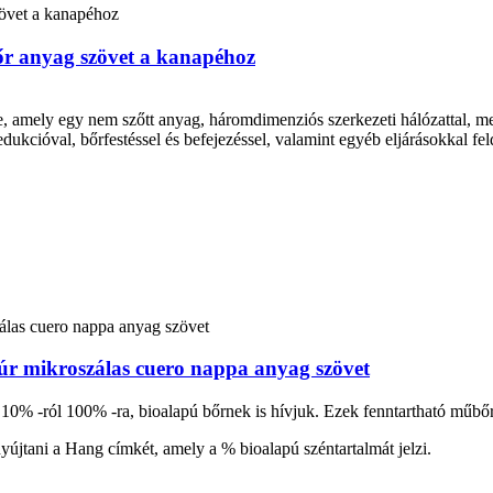
r anyag szövet a kanapéhoz
e, amely egy nem szőtt anyag, háromdimenziós szerkezeti hálózattal, mel
dukcióval, bőrfestéssel és befejezéssel, valamint egyéb eljárásokkal fe
úr mikroszálas cuero nappa anyag szövet
 10% -ról 100% -ra, bioalapú bőrnek is hívjuk. Ezek fenntartható műbőr
újtani a Hang címkét, amely a % bioalapú széntartalmát jelzi.