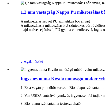
1,2 mm vastagság Nappa Pu mikroszálas bő
A mikroszálas szövet PU szintetikus bőr anyag
A mikroszálas a mikroszálas PU szintetikus bőr rövidítés
majd nedves eljárással, PU gyanta elmerülésével, lúgos re
vizsgálat
részlet
Ingyenes minta Kiváló minőségű műbőr vel
1. Ez a vegán pu műbőr sorozat. Bio -alapú széntartalom
2. Van USDA tanúsítványunk, és ingyenesen fel tudjuk ny
3. Bio -alapú széntartalma testreszabható.