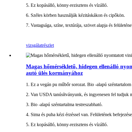
5. Ez kopásálló, könny-rezisztens és vízálló.
6. Széles körben használják kézitáskákon és cipőkön.
7. Vastagsága, színe, textúrája, szövet alapja és felületé
vizsgálat
részlet
Magas hőmérsékletű, hidegen ellenálló nyo
autó ülés kormányához
1. Ez a vegán pu műbőr sorozat. Bio -alapú széntartalom
2. Van USDA tanúsítványunk, és ingyenesen fel tudjuk ny
3. Bio -alapú széntartalma testreszabható.
4. Sima és puha kézi érzéssel van. Felületének befejezése
5. Ez kopásálló, könny-rezisztens és vízálló.