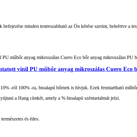
nek befejezése minden testreszabható az Ön kérése szerint, beleértve a tes
mtatott vinil PU műbőr anyag mikroszálas Cuero Eco b
 10% -ról 100% -ra, bioalapú bőrnek is hívjuk. Ezek fenntartható műbőr
újtani a Hang címkét, amely a % bioalapú széntartalmát jelzi.
 természetes és édes.