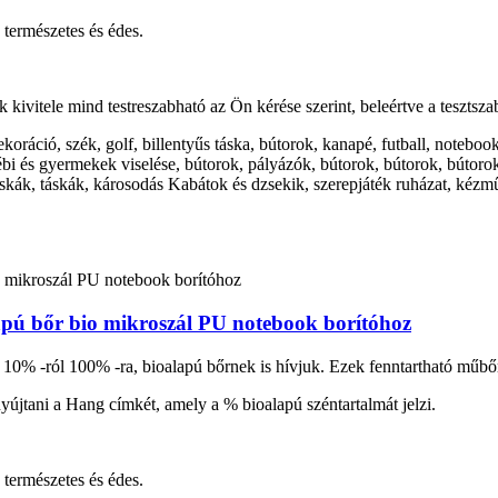
 természetes és édes.
ek kivitele mind testreszabható az Ön kérése szerint, beleértve a tesztsza
 dekoráció, szék, golf, billentyűs táska, bútorok, kanapé, futball, note
ébi és gyermekek viselése, bútorok, pályázók, bútorok, bútorok, bútorok
skák, táskák, károsodás Kabátok és dzsekik, szerepjáték ruházat, kézmű
lapú bőr bio mikroszál PU notebook borítóhoz
 10% -ról 100% -ra, bioalapú bőrnek is hívjuk. Ezek fenntartható műbő
újtani a Hang címkét, amely a % bioalapú széntartalmát jelzi.
 természetes és édes.