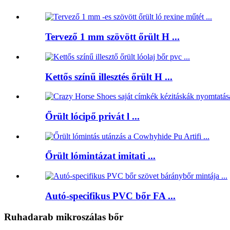
Tervező 1 mm szövött őrült H ...
Kettős színű illesztés őrült H ...
Őrült lócipő privát l ...
Őrült lómintázat imitati ...
Autó-specifikus PVC bőr FA ...
Ruhadarab mikroszálas bőr