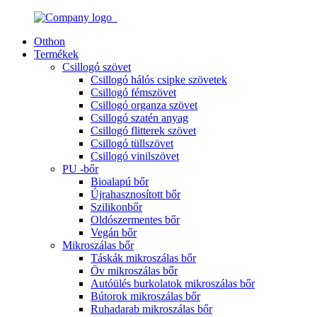
Otthon
Termékek
Csillogó szövet
Csillogó hálós csipke szövetek
Csillogó fémszövet
Csillogó organza szövet
Csillogó szatén anyag
Csillogó flitterek szövet
Csillogó tüllszövet
Csillogó vinilszövet
PU -bőr
Bioalapú bőr
Újrahasznosított bőr
Szilikonbőr
Oldószermentes bőr
Vegán bőr
Mikroszálas bőr
Táskák mikroszálas bőr
Öv mikroszálas bőr
Autóülés burkolatok mikroszálas bőr
Bútorok mikroszálas bőr
Ruhadarab mikroszálas bőr