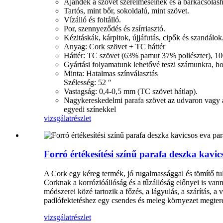
Ajándék a szövet szerelmeseinek és a barkácsolás
Tartós, mint bőr, sokoldalú, mint szövet.
Vízálló és foltálló.
Por, szennyeződés és zsírriasztó.
Kézitáskák, kárpitok, újjáfutás, cipők és szandálo
Anyag: Cork szövet + TC háttér
Háttér: TC szövet (63% pamut 37% poliészter), 10
Gyártási folyamatunk lehetővé teszi számunkra, h
Minta: Hatalmas színválasztás
Szélesség: 52 ″
Vastagság: 0,4-0,5 mm (TC szövet hátlap).
Nagykereskedelmi parafa szövet az udvaron vagy a 
egyedi színekkel
vizsgálat
részlet
Forró értékesítési színű parafa deszka kavi
A Cork egy kéreg termék, jó rugalmassággal és tömítő tu
Corknak a korrózióállóság és a tűzállóság előnyei is van
módszerei közé tartozik a főzés, a lágyulás, a szárítás, a
padlófektetéshez egy csendes és meleg környezet megter
vizsgálat
részlet