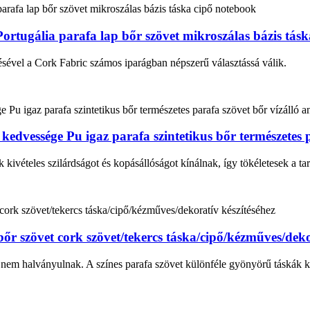
ortugália parafa lap bőr szövet mikroszálas bázis tás
sével a Cork Fabric számos iparágban népszerű választássá válik.
edvessége Pu igaz parafa szintetikus bőr természetes 
kivételes szilárdságot és kopásállóságot kínálnak, így tökéletesek a ta
 szövet cork szövet/tekercs táska/cipő/kézműves/dekor
 nem halványulnak. A színes parafa szövet különféle gyönyörű táskák k