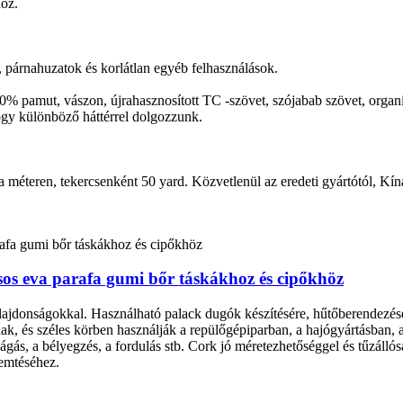
hoz.
k, párnahuzatok és korlátlan egyéb felhasználások.
0% pamut, vászon, újrahasznosított TC -szövet, szójabab szövet, organ
ogy különböző háttérrel dolgozzunk.
méteren, tekercsenként 50 yard. Közvetlenül az eredeti gyártótól, Kí
csos eva parafa gumi bőr táskákhoz és cipőkhöz
lajdonságokkal. Használható palack dugók készítésére, hűtőberendezések
nak, és széles körben használják a repülőgépiparban, a hajógyártásban, 
 vágás, a bélyegzés, a fordulás stb. Cork jó méretezhetőséggel és tűzáll
emtéséhez.