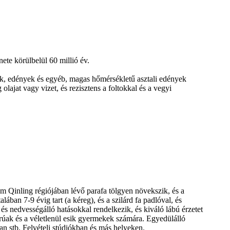
ete körülbelül 60 millió év.
ok, edények és egyéb, magas hőmérsékletű asztali edények
ajat vagy vizet, és rezisztens a foltokkal és a vegyi
om Qinling régiójában lévő parafa tölgyen növekszik, és a
ában 7-9 évig tart (a kéreg), és a szilárd fa padlóval, és
és nedvességálló hatásokkal rendelkezik, és kiváló lábú érzetet
orúak és a véletlenül esik gyermekek számára. Egyedülálló
n stb. Felvételi stúdiókban és más helyeken.