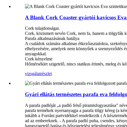
A Blank Cork Coaster gyártói kavicsos Eva 
Cork tulajdonságai.
Cork, közismert nevén Cork, nem fa, hanem a tölgyfák kér
Parafa alkalmazásának hatálya
A családok számára alkalmas étkezőasztalokra, szekrénye
elhelyezésére, amelyek nem könnyűek a szennyeződés és a 
anyagokkal.
Cork kényelme
Hőmérséklet szigetelő, nincs statikus érintés, meleg és k
vizsgálat
részlet
Gyári ellátás természetes parafa eva feldol
A parafa padlóját „a padló felső piramisfogyasztása” név
parafa termékek nyersanyagja a parafa tölgy kéreg (a kéreg
inkább a Forráni partvidékkel rendelkezik ( A készterméke
ad az embereknek. - A parafa padló puha, csendes, kényel
hangszigetelő hatása és hőszigetelési teljesítménye szi