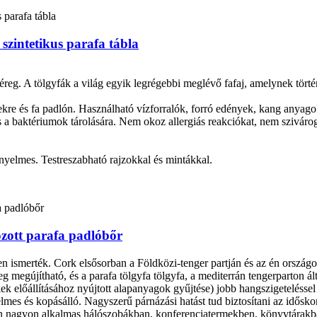
szintetikus parafa tábla
eg. A tölgyfák a világ egyik legrégebbi meglévő fafaj, amelynek történ
kre és fa padlón. Használható vízforralók, forró edények, kang anyag
baktériumok tárolására. Nem okoz allergiás reakciókat, nem szivárog ol
ényelmes. Testreszabható rajzokkal és mintákkal.
gozott parafa padlóbőr
en ismerték. Cork elsősorban a Földközi-tenger partján és az én ország
 megújítható, és a parafa tölgyfa tölgyfa, a mediterrán tengerparton által
k előállításához nyújtott alapanyagok gyűjtése) jobb hangszigeteléssel 
mes és kopásálló. Nagyszerű párnázási hatást tud biztosítani az idősk
ntén nagyon alkalmas hálószobákban, konferenciatermekben, könyvtárakba