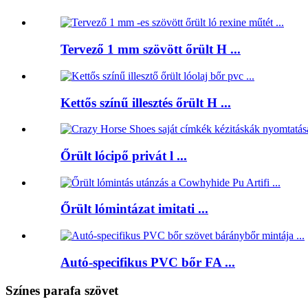
Tervező 1 mm szövött őrült H ...
Kettős színű illesztés őrült H ...
Őrült lócipő privát l ...
Őrült lómintázat imitati ...
Autó-specifikus PVC bőr FA ...
Színes parafa szövet