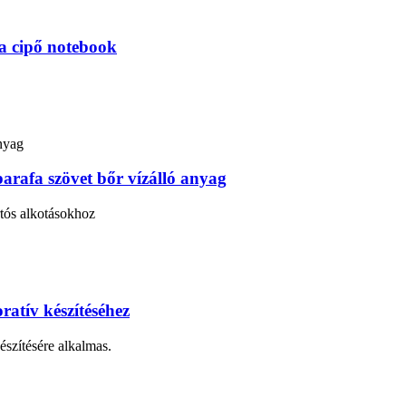
ka cipő notebook
parafa szövet bőr vízálló anyag
rtós alkotásokhoz
atív készítéséhez
észítésére alkalmas.