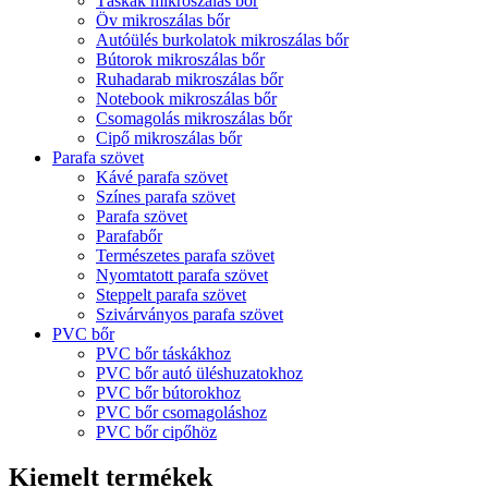
Táskák mikroszálas bőr
Öv mikroszálas bőr
Autóülés burkolatok mikroszálas bőr
Bútorok mikroszálas bőr
Ruhadarab mikroszálas bőr
Notebook mikroszálas bőr
Csomagolás mikroszálas bőr
Cipő mikroszálas bőr
Parafa szövet
Kávé parafa szövet
Színes parafa szövet
Parafa szövet
Parafabőr
Természetes parafa szövet
Nyomtatott parafa szövet
Steppelt parafa szövet
Szivárványos parafa szövet
PVC bőr
PVC bőr táskákhoz
PVC bőr autó üléshuzatokhoz
PVC bőr bútorokhoz
PVC bőr csomagoláshoz
PVC bőr cipőhöz
Kiemelt termékek