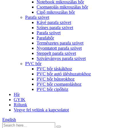
Notebook mikroszálas bőr
Csomagolás mikroszálas bőr
Cipő mikroszálas bőr
Parafa szövet
Kávé parafa szövet
Színes parafa szövet
Parafa szövet
Parafabőr
Természetes parafa szövet
Nyomtatott parafa szövet
Steppelt parafa szövet
Szivárványos parafa szövet
PVC bőr
PVC bőr táskákhoz
PVC bőr autó üléshuzatokhoz
PVC bőr bútorokhoz
PVC bőr csomagoláshoz
PVC bőr cipőhöz
Hír
GYIK
Rólunk
Vegye fel velünk a kapcsolatot
English