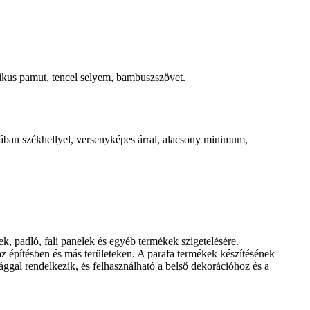
ikus pamut, tencel selyem, bambuszszövet.
nában székhellyel, versenyképes árral, alacsony minimum,
, padló, fali panelek és egyéb termékek szigetelésére.
az építésben és más területeken. A parafa termékek készítésének
ósággal rendelkezik, és felhasználható a belső dekorációhoz és a