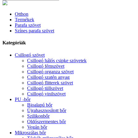
Otthon
Termékek
Parafa szövet
Színes parafa szövet
Kategóriák
Csillogó szövet
Csillogó hálós csipke szövetek
Csillogó fémszövet
Csillogó organza szövet
Csillogó szatén anyag
Csillogó flitterek szövet
Csillogó tüllszövet
Csillogó vinilszövet
PU -bőr
Bioalapú bőr
Újrahasznosított bőr
Szilikonbőr
Oldószermentes bőr
Vegán bőr
Mikroszálas bőr