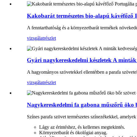
Kakobarát természetes bio-alapú kávéfőző P
A fenntarthatóság és a környezetbarát termékek növekedé
vizsgálat
részlet
Gyári nagykereskedelmi készletek A minták k
A hagyományos szövetekkel ellentétben a parafa szövetek 
vizsgálat
részlet
Nagykereskedelmi fa gabona műszőrű öko bőr
Színes parafa szövet természetes színezékekkel, amelyek
Lágy az érintéshez, és kellemes megtekintés.
Környezetbarát és ökológiai anyag.