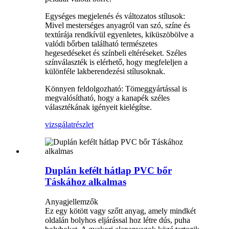
Egységes megjelenés és változatos stílusok:
Mivel mesterséges anyagról van szó, színe és
textúrája rendkívül egyenletes, kiküszöbölve a
valódi bőrben található természetes
hegesedéseket és színbeli eltéréseket. Széles
színválaszték is elérhető, hogy megfeleljen a
különféle lakberendezési stílusoknak.
Könnyen feldolgozható: Tömeggyártással is
megvalósítható, hogy a kanapék széles
választékának igényeit kielégítse.
vizsgálat
részlet
Duplán kefélt hátlap PVC bőr
Táskához alkalmas
Anyagjellemzők
Ez egy kötött vagy szőtt anyag, amely mindkét
oldalán bolyhos eljárással hoz létre dús, puha