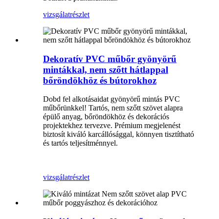
vizsgálat
részlet
Dekoratív PVC műbőr gyönyörű
mintákkal, nem szőtt hátlappal
bőröndökhöz és bútorokhoz
Dobd fel alkotásaidat gyönyörű mintás PVC
műbőrünkkel! Tartós, nem szőtt szövet alapra
épülő anyag, bőröndökhöz és dekorációs
projektekhez tervezve. Prémium megjelenést
biztosít kiváló karcállósággal, könnyen tisztítható
és tartós teljesítménnyel.
vizsgálat
részlet