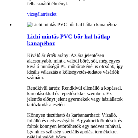
felhasználói élményt.
vizsgálat
részlet
Lichi mintás PVC bőr hal hátlap
kanapéhoz
Kiváló ár-érték arány: Az ára jelentősen
alacsonyabb, mint a valódi bőré, sőt, még egyes
kiváló minőségű PU műbőrökénél is olcsóbb, így
ideális választás a költségvetés-tudatos vásárlók
számára.
Rendkívül tartós: Rendkívül ellenálló a kopással,
karcolásokkal és repedésekkel szemben. Ez
jelentős előnyt jelent gyermekek vagy háziállatok
tartózkodása esetén.
Könnyen tisztítható és karbantartható: Vízálló,
foltálló és nedvességálló. A gyakori kiömlések és
foltok könnyen letörölhetők egy nedves ruhával,
így nincs szükség speciális ápolási termékekre,
például valódi bőrre.