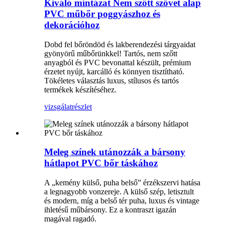
Kiváló mintázat Nem szőtt szövet alap
PVC műbőr poggyászhoz és
dekorációhoz
Dobd fel bőröndöd és lakberendezési tárgyaidat
gyönyörű műbőrünkkel! Tartós, nem szőtt
anyagból és PVC bevonattal készült, prémium
érzetet nyújt, karcálló és könnyen tisztítható.
Tökéletes választás luxus, stílusos és tartós
termékek készítéséhez.
vizsgálat
részlet
Meleg színek utánozzák a bársony
hátlapot PVC bőr táskához
A „kemény külső, puha belső” érzékszervi hatása
a legnagyobb vonzereje. A külső szép, letisztult
és modern, míg a belső tér puha, luxus és vintage
ihletésű műbársony. Ez a kontraszt igazán
magával ragadó.