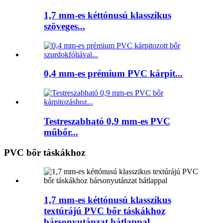
1,7 mm-es kéttónusú klasszikus
szöveges...
0,4 mm-es prémium PVC kárpit...
Testreszabható 0,9 mm-es PVC
műbőr...
PVC bőr táskákhoz
1,7 mm-es kéttónusú klasszikus
textúrájú PVC bőr táskákhoz
bársonyutánzat hátlappal