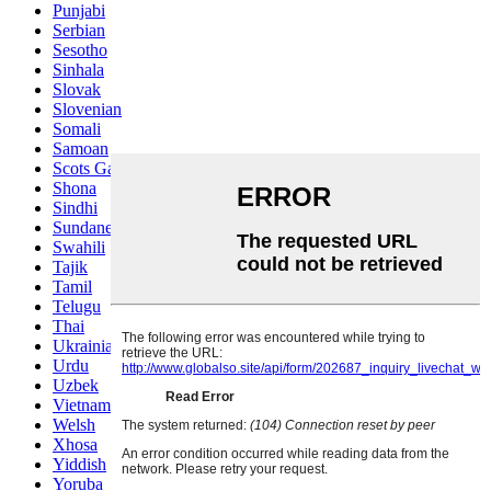
Punjabi
Serbian
Sesotho
Sinhala
Slovak
Slovenian
Somali
Samoan
Scots Gaelic
Shona
Sindhi
Sundanese
Swahili
Tajik
Tamil
Telugu
Thai
Ukrainian
Urdu
Uzbek
Vietnamese
Welsh
Xhosa
Yiddish
Yoruba