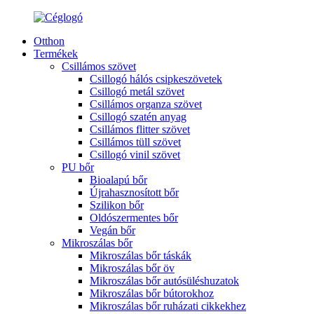
Otthon
Termékek
Csillámos szövet
Csillogó hálós csipkeszövetek
Csillogó metál szövet
Csillámos organza szövet
Csillogó szatén anyag
Csillámos flitter szövet
Csillámos tüll szövet
Csillogó vinil szövet
PU bőr
Bioalapú bőr
Újrahasznosított bőr
Szilikon bőr
Oldószermentes bőr
Vegán bőr
Mikroszálas bőr
Mikroszálas bőr táskák
Mikroszálas bőr öv
Mikroszálas bőr autósüléshuzatok
Mikroszálas bőr bútorokhoz
Mikroszálas bőr ruházati cikkekhez