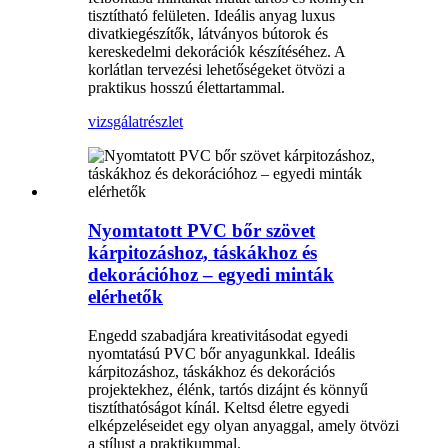
tisztítható felületen. Ideális anyag luxus
divatkiegészítők, látványos bútorok és
kereskedelmi dekorációk készítéséhez. A
korlátlan tervezési lehetőségeket ötvözi a
praktikus hosszú élettartammal.
vizsgálat
részlet
Nyomtatott PVC bőr szövet
kárpitozáshoz, táskákhoz és
dekorációhoz – egyedi minták
elérhetők
Engedd szabadjára kreativitásodat egyedi
nyomtatású PVC bőr anyagunkkal. Ideális
kárpitozáshoz, táskákhoz és dekorációs
projektekhez, élénk, tartós dizájnt és könnyű
tisztíthatóságot kínál. Keltsd életre egyedi
elképzeléseidet egy olyan anyaggal, amely ötvözi
a stílust a praktikummal.