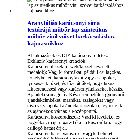
Aranyfóliás karácsonyi sima
textúrájú műbőr lap szintetikus
műbőr vinil szövet barkácsoláshoz
hajmasnikhoz
Alkalmazások és DIY karácsonyi ötletek:
Exkluzív karácsonyi kreációk:
Karácsonyi díszek (díszek/kézzel készített
medálok): Vágj ki formákat, például csillagokat,
hópelyheket, karácsonyfákat vagy csengőket,
lyukaszd ki őket, és fűzd át őket, hogy luxus
lakberendezési vagy karácsonyfadíszeket készíts.
Ajándékcsomagolás: Készítsen belőlük gyönyörű
ajándékcímkéket, masnikat, szalagokat vagy
díszes szalagokat ajándékdobozokba, így maguk
az ajándékok válnak a középponttá.
Karácsonyi koszorúdíszek: Vágj ki leveleket és
bogyókat, majd ragaszd őket a koszorúkra, hogy
csillogó hatást érj el.
Karácsonyi harisnyadíszek: Vágj ki betűket,