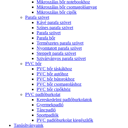
Mikroszálas bőr notebookhoz
Mikroszálas bőr csomagolóanyag
Mikroszálas bőr cipők
Parafa szövet
Kávé parafa szövet
Színes parafa szövet
Parafa szövet
Parafa bőr
Természetes parafa szövet
Nyomtatott parafa szövet
Steppelt parafa szövet
Szivárványos parafa szövet
PVC bőr
PVC bőr táskákhoz
PVC bőr autóhoz
PVC bőr bútorokhoz
PVC bőr csomagoláshoz
PVC bőr cipőkhöz
PVC padlóburkolat
Kereskedelmi padlóburkolatok
Gyermekpadló
Táncpadló
Sportpadlók
PVC padlóburkolat kiegészítők
Tanúsítványaink