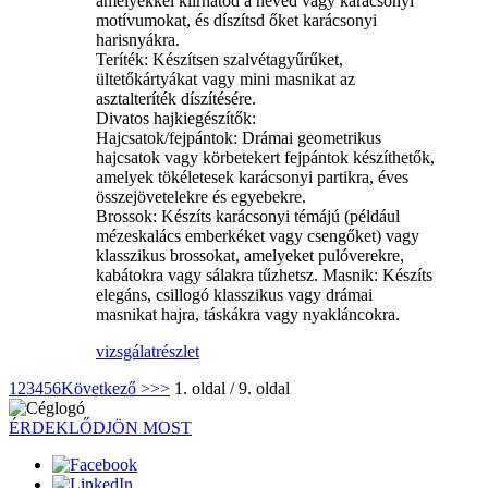
amelyekkel kiírhatod a neved vagy karácsonyi
motívumokat, és díszítsd őket karácsonyi
harisnyákra.
Teríték: Készítsen szalvétagyűrűket,
ültetőkártyákat vagy mini masnikat az
asztalteríték díszítésére.
Divatos hajkiegészítők:
Hajcsatok/fejpántok: Drámai geometrikus
hajcsatok vagy körbetekert fejpántok készíthetők,
amelyek tökéletesek karácsonyi partikra, éves
összejövetelekre és egyebekre.
Brossok: Készíts karácsonyi témájú (például
mézeskalács emberkéket vagy csengőket) vagy
klasszikus brossokat, amelyeket pulóverekre,
kabátokra vagy sálakra tűzhetsz. Masnik: Készíts
elegáns, csillogó klasszikus vagy drámai
masnikat hajra, táskákra vagy nyakláncokra.
vizsgálat
részlet
1
2
3
4
5
6
Következő >
>>
1. oldal / 9. oldal
ÉRDEKLŐDJÖN MOST