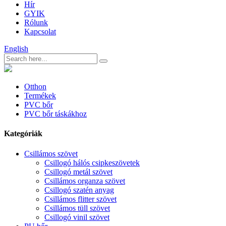
Hír
GYIK
Rólunk
Kapcsolat
English
Otthon
Termékek
PVC bőr
PVC bőr táskákhoz
Kategóriák
Csillámos szövet
Csillogó hálós csipkeszövetek
Csillogó metál szövet
Csillámos organza szövet
Csillogó szatén anyag
Csillámos flitter szövet
Csillámos tüll szövet
Csillogó vinil szövet