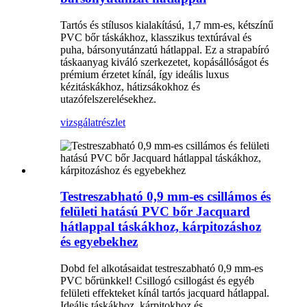
Tartós és stílusos kialakítású, 1,7 mm-es, kétszínű
PVC bőr táskákhoz, klasszikus textúrával és
puha, bársonyutánzatú hátlappal. Ez a strapabíró
táskaanyag kiváló szerkezetet, kopásállóságot és
prémium érzetet kínál, így ideális luxus
kézitáskákhoz, hátizsákokhoz és
utazófelszerelésekhez.
vizsgálat
részlet
Testreszabható 0,9 mm-es csillámos és
felületi hatású PVC bőr Jacquard
hátlappal táskákhoz, kárpitozáshoz
és egyebekhez
Dobd fel alkotásaidat testreszabható 0,9 mm-es
PVC bőrünkkel! Csillogó csillogást és egyéb
felületi effekteket kínál tartós jacquard hátlappal.
Ideális táskákhoz, kárpitokhoz és