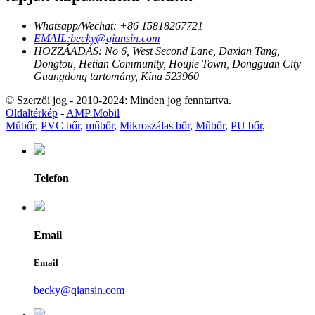
Whatsapp/Wechat: +86 15818267721
EMAIL:becky@qiansin.com
HOZZÁADÁS: No 6, West Second Lane, Daxian Tang,
Dongtou, Hetian Community, Houjie Town, Dongguan City
Guangdong tartomány, Kína 523960
© Szerzői jog - 2010-2024: Minden jog fenntartva.
Oldaltérkép
-
AMP Mobil
Műbőr
,
PVC bőr
,
műbőr
,
Mikroszálas bőr
,
Műbőr
,
PU bőr
,
Telefon
Email
Email
becky@qiansin.com