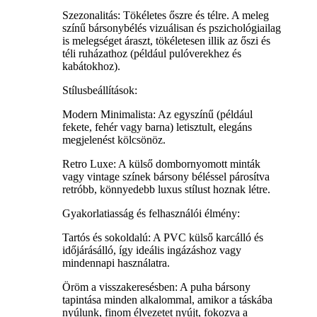
Szezonalitás: Tökéletes őszre és télre. A meleg
színű bársonybélés vizuálisan és pszichológiailag
is melegséget áraszt, tökéletesen illik az őszi és
téli ruházathoz (például pulóverekhez és
kabátokhoz).
Stílusbeállítások:
Modern Minimalista: Az egyszínű (például
fekete, fehér vagy barna) letisztult, elegáns
megjelenést kölcsönöz.
Retro Luxe: A külső dombornyomott minták
vagy vintage színek bársony béléssel párosítva
retróbb, könnyedebb luxus stílust hoznak létre.
Gyakorlatiasság és felhasználói élmény:
Tartós és sokoldalú: A PVC külső karcálló és
időjárásálló, így ideális ingázáshoz vagy
mindennapi használatra.
Öröm a visszakeresésben: A puha bársony
tapintása minden alkalommal, amikor a táskába
nyúlunk, finom élvezetet nyújt, fokozva a