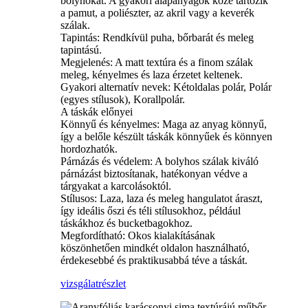
bolyhokat. A gyakori alapanyagok közé tartozik
a pamut, a poliészter, az akril vagy a keverék
szálak.
Tapintás: Rendkívül puha, bőrbarát és meleg
tapintású.
Megjelenés: A matt textúra és a finom szálak
meleg, kényelmes és laza érzetet keltenek.
Gyakori alternatív nevek: Kétoldalas polár, Polár
(egyes stílusok), Korallpolár.
A táskák előnyei
Könnyű és kényelmes: Maga az anyag könnyű,
így a belőle készült táskák könnyűek és könnyen
hordozhatók.
Párnázás és védelem: A bolyhos szálak kiváló
párnázást biztosítanak, hatékonyan védve a
tárgyakat a karcolásoktól.
Stílusos: Laza, laza és meleg hangulatot áraszt,
így ideális őszi és téli stílusokhoz, például
táskákhoz és bucketbagokhoz.
Megfordítható: Okos kialakításának
köszönhetően mindkét oldalon használható,
érdekesebbé és praktikusabbá téve a táskát.
vizsgálat
részlet