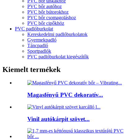
PVC bőr táskákhoz
PVC bőr autóhoz
PVC bőr bútorokhoz
PVC bőr csomagoláshoz
PVC bőr cipőkhöz
PVC padlóburkolat
Kereskedelmi padlóburkolatok
Gyermekpadló
Táncpadló
Sportpadlók
PVC padlóburkolat kiegészítők
Kiemelt termékek
Magasfényű PVC dekoratív...
Vinil autókárpit szövet...