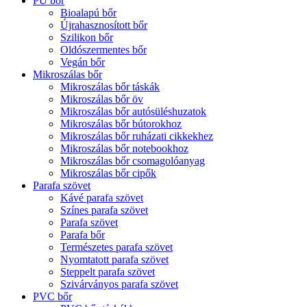
PU bőr
Bioalapú bőr
Újrahasznosított bőr
Szilikon bőr
Oldószermentes bőr
Vegán bőr
Mikroszálas bőr
Mikroszálas bőr táskák
Mikroszálas bőr öv
Mikroszálas bőr autósüléshuzatok
Mikroszálas bőr bútorokhoz
Mikroszálas bőr ruházati cikkekhez
Mikroszálas bőr notebookhoz
Mikroszálas bőr csomagolóanyag
Mikroszálas bőr cipők
Parafa szövet
Kávé parafa szövet
Színes parafa szövet
Parafa szövet
Parafa bőr
Természetes parafa szövet
Nyomtatott parafa szövet
Steppelt parafa szövet
Szivárványos parafa szövet
PVC bőr