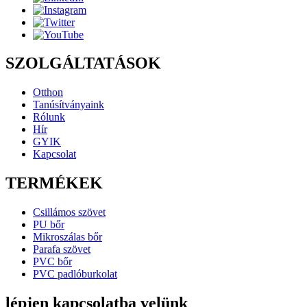
SZOLGÁLTATÁSOK
Otthon
Tanúsítványaink
Rólunk
Hír
GYIK
Kapcsolat
TERMÉKEK
Csillámos szövet
PU bőr
Mikroszálas bőr
Parafa szövet
PVC bőr
PVC padlóburkolat
lépjen kapcsolatba velünk