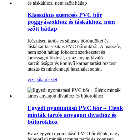
Klasszikus szemcsés PVC bőr
poggyászokhoz és táskákhoz, nem
szőtt hátlap
Készítsen tartós és stílusos bőröndöket és
táskákat klasszikus PVC bőrünkből. A masszív,
nem szőtt hátlap fokozott szerkezetet és
tartósságot biztosít, ez az anyag kiváló
karcállóságot és könnyű karbantartást biztosít
utazás és mindennapi használat során.
vizsgálat
részlet
Egyedi nyomtatású PVC bőr – Élénk
minták tartós anyagon divathoz és
bútorokhoz
Ez az egyedi nyomtatású PVC bőr élénk, nagy
felbontású mintákat mutat tartós és könnyen