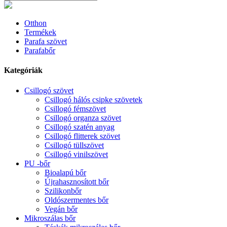
Otthon
Termékek
Parafa szövet
Parafabőr
Kategóriák
Csillogó szövet
Csillogó hálós csipke szövetek
Csillogó fémszövet
Csillogó organza szövet
Csillogó szatén anyag
Csillogó flitterek szövet
Csillogó tüllszövet
Csillogó vinilszövet
PU -bőr
Bioalapú bőr
Újrahasznosított bőr
Szilikonbőr
Oldószermentes bőr
Vegán bőr
Mikroszálas bőr