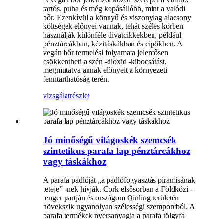
tartós, puha és még kopásállóbb, mint a valódi
bőr. Ezenkívül a könnyű és viszonylag alacsony
költségek előnyei vannak, tehát széles körben
használják különféle divatcikkekben, például
pénztárcákban, kézitáskákban és cipőkben. A
vegán bőr termelési folyamata jelentősen
csökkentheti a szén -dioxid -kibocsátást,
megmutatva annak előnyeit a környezeti
fenntarthatóság terén.
vizsgálat
részlet
Jó minőségű világoskék szemcsék
szintetikus parafa lap pénztárcákhoz
vagy táskákhoz
A parafa padlóját „a padlófogyasztás piramisának
teteje” -nek hívják. Cork elsősorban a Földközi -
tenger partján és országom Qinling területén
növekszik ugyanolyan szélességi szempontból. A
parafa termékek nyersanyagja a parafa tölgyfa