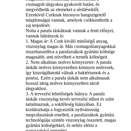
csomagolt tárgyakra gyakorolt ​​hatást, és
megvédhetik az elemeket a sérülésektől.
Ezenkívül Corknak bizonyos hangszigetelő
tulajdonságai vannak, amelyek csökkenthetik a
zaj terjedését.
Noha a parafa táskáknak vannak a fenti előnyei,
vannak hátrányok is:
1. Magas ár: A Cork kiváló minőségű anyag,
viszonylag magas ár. Más csomagolóanyagokkal
összehasonlítva a parafazsákok gyártási költsége
magasabb, ami növelheti a termék költségeit.
2. Nem alkalmas nedves környezetre: A parafa
táskák nedves környezetben könnyen nedvesek,
így kiszolgáltatottá válnak a baktériumok és a
penész. Ezért a parafa táskák nem alkalmasak
hosszú ideig nedves környezetben tárolt
tárgyakhoz.
3. A tervezési lehetőségek hiánya: A parafa
táskák viszonylag kevés tervezési stílust és színt
tartalmaznak, a sokféleség hiányában. Ez
korlátozhatja a fogyasztók nyilvánosság
megválasztását emellett, a parafazsákok gyártási
technológiája szintén viszonylag összetett, magas
gyártási költségekkel, és nehéz elérni a
nagyszabású termelést.