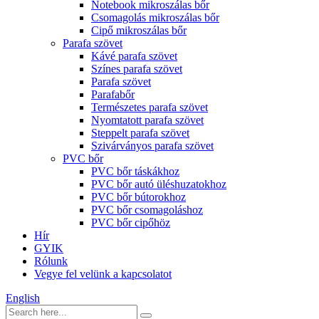
Notebook mikroszálas bőr
Csomagolás mikroszálas bőr
Cipő mikroszálas bőr
Parafa szövet
Kávé parafa szövet
Színes parafa szövet
Parafa szövet
Parafabőr
Természetes parafa szövet
Nyomtatott parafa szövet
Steppelt parafa szövet
Szivárványos parafa szövet
PVC bőr
PVC bőr táskákhoz
PVC bőr autó üléshuzatokhoz
PVC bőr bútorokhoz
PVC bőr csomagoláshoz
PVC bőr cipőhöz
Hír
GYIK
Rólunk
Vegye fel velünk a kapcsolatot
English