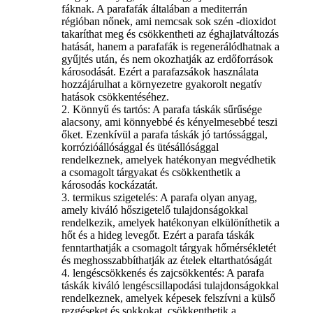
fáknak. A parafafák általában a mediterrán
régióban nőnek, ami nemcsak sok szén -dioxidot
takaríthat meg és csökkentheti az éghajlatváltozás
hatását, hanem a parafafák is regenerálódhatnak a
gyűjtés után, és nem okozhatják az erdőforrások
károsodását. Ezért a parafazsákok használata
hozzájárulhat a környezetre gyakorolt ​​negatív
hatások csökkentéséhez.
2. Könnyű és tartós: A parafa táskák sűrűsége
alacsony, ami könnyebbé és kényelmesebbé teszi
őket. Ezenkívül a parafa táskák jó tartóssággal,
korrózióállósággal és ütésállósággal
rendelkeznek, amelyek hatékonyan megvédhetik
a csomagolt tárgyakat és csökkenthetik a
károsodás kockázatát.
3. termikus szigetelés: A parafa olyan anyag,
amely kiváló hőszigetelő tulajdonságokkal
rendelkezik, amelyek hatékonyan elkülöníthetik a
hőt és a hideg levegőt. Ezért a parafa táskák
fenntarthatják a csomagolt tárgyak hőmérsékletét
és meghosszabbíthatják az ételek eltarthatóságát
4. lengéscsökkenés és zajcsökkentés: A parafa
táskák kiváló lengéscsillapodási tulajdonságokkal
rendelkeznek, amelyek képesek felszívni a külső
rezgéseket és sokkokat, csökkenthetik a