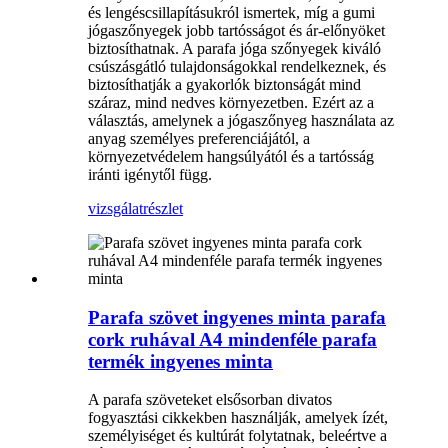
és lengéscsillapításukról ismertek, míg a gumi
jógaszőnyegek jobb tartósságot és ár-előnyöket
biztosíthatnak. A parafa jóga szőnyegek kiváló
csúszásgátló tulajdonságokkal rendelkeznek, és
biztosíthatják a gyakorlók biztonságát mind
száraz, mind nedves környezetben. Ezért az a
választás, amelynek a jógaszőnyeg használata az
anyag személyes preferenciájától, a
környezetvédelem hangsúlyától és a tartósság
iránti igénytől függ.
vizsgálat
részlet
Parafa szövet ingyenes minta parafa
cork ruhával A4 mindenféle parafa
termék ingyenes minta
A parafa szöveteket elsősorban divatos
fogyasztási cikkekben használják, amelyek ízét,
személyiséget és kultúrát folytatnak, beleértve a