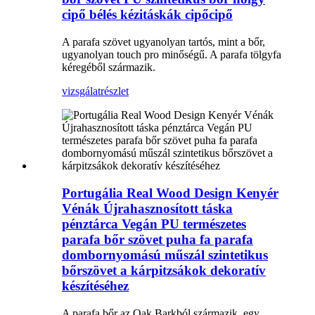
cipő bélés kézitáskák cipőcipő
A parafa szövet ugyanolyan tartós, mint a bőr,
ugyanolyan touch pro minőségű. A parafa tölgyfa
kéregéből származik.
vizsgálat
részlet
Portugália Real Wood Design Kenyér
Vénák Újrahasznosított táska
pénztárca Vegán PU természetes
parafa bőr szövet puha fa parafa
dombornyomású műszál szintetikus
bőrszövet a kárpitzsákok dekoratív
készítéséhez
A parafa bőr az Oak Barkból származik, egy