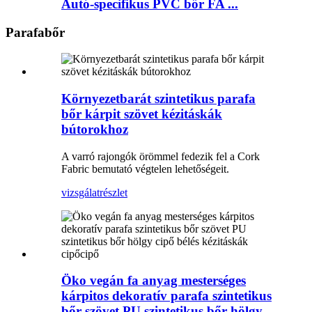
Autó-specifikus PVC bőr FA ...
Parafabőr
Környezetbarát szintetikus parafa
bőr kárpit szövet kézitáskák
bútorokhoz
A varró rajongók örömmel fedezik fel a Cork
Fabric bemutató végtelen lehetőségeit.
vizsgálat
részlet
Öko vegán fa anyag mesterséges
kárpitos dekoratív parafa szintetikus
bőr szövet PU szintetikus bőr hölgy