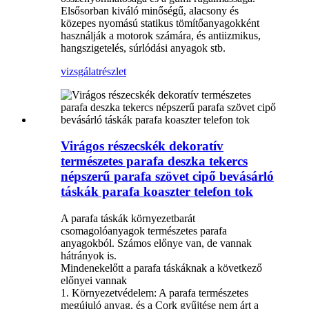
Elsősorban kiváló minőségű, alacsony és
közepes nyomású statikus tömítőanyagokként
használják a motorok számára, és antiizmikus,
hangszigetelés, súrlódási anyagok stb.
vizsgálat
részlet
Virágos részecskék dekoratív
természetes parafa deszka tekercs
népszerű parafa szövet cipő bevásárló
táskák parafa koaszter telefon tok
A parafa táskák környezetbarát
csomagolóanyagok természetes parafa
anyagokból. Számos előnye van, de vannak
hátrányok is.
Mindenekelőtt a parafa táskáknak a következő
előnyei vannak
1. Környezetvédelem: A parafa természetes
megújuló anyag, és a Cork gyűjtése nem árt a