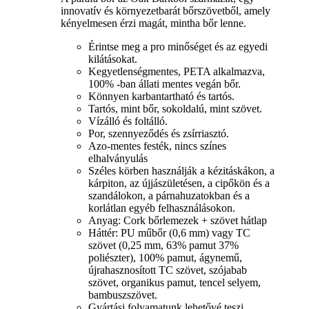
innovatív és környezetbarát bőrszövetből, amely
kényelmesen érzi magát, mintha bőr lenne.
Érintse meg a pro minőséget és az egyedi
kilátásokat.
Kegyetlenségmentes, PETA alkalmazva,
100% -ban állati mentes vegán bőr.
Könnyen karbantartható és tartós.
Tartós, mint bőr, sokoldalú, mint szövet.
Vízálló és foltálló.
Por, szennyeződés és zsírriasztó.
Azo-mentes festék, nincs színes
elhalványulás
Széles körben használják a kézitáskákon, a
kárpiton, az újjászületésen, a cipőkön és a
szandálokon, a párnahuzatokban és a
korlátlan egyéb felhasználásokon.
Anyag: Cork bőrlemezek + szövet hátlap
Háttér: PU műbőr (0,6 mm) vagy TC
szövet (0,25 mm, 63% pamut 37%
poliészter), 100% pamut, ágynemű,
újrahasznosított TC szövet, szójabab
szövet, organikus pamut, tencel selyem,
bambuszszövet.
Gyártási folyamatunk lehetővé teszi