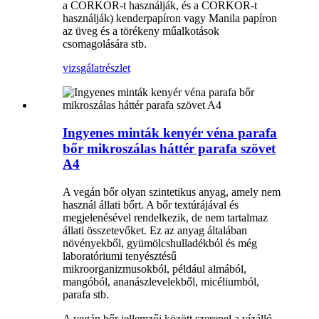
a CORKOR-t használják, és a CORKOR-t
használják) kenderpapíron vagy Manila papíron
az üveg és a törékeny műalkotások
csomagolására stb.
vizsgálat
részlet
Ingyenes minták kenyér véna parafa
bőr mikroszálas háttér parafa szövet
A4
A vegán bőr olyan szintetikus anyag, amely nem
használ állati bőrt. A bőr textúrájával és
megjelenésével rendelkezik, de nem tartalmaz
állati összetevőket. Ez az anyag általában
növényekből, gyümölcshulladékból és még
laboratóriumi tenyésztésű
mikroorganizmusokból, például almából,
mangóból, ananászlevelekből, micéliumból,
parafa stb.
A vegán bőr jellemzői között szerepel a vízálló,