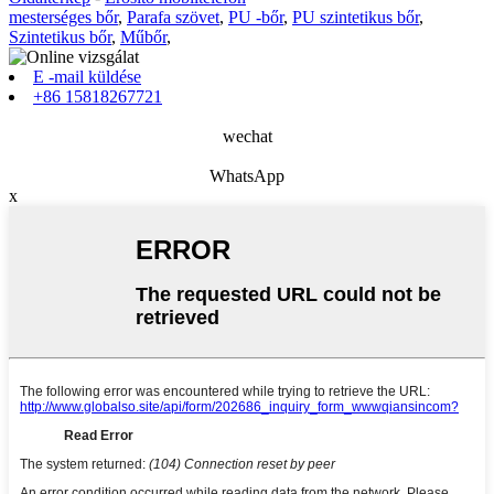
mesterséges bőr
,
Parafa szövet
,
PU -bőr
,
PU szintetikus bőr
,
Szintetikus bőr
,
Műbőr
,
E -mail küldése
+86 15818267721
wechat
WhatsApp
x