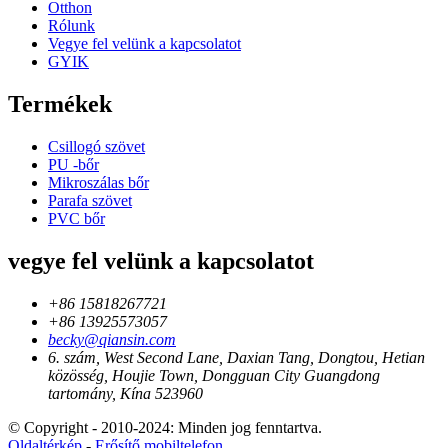
Otthon
Rólunk
Vegye fel velünk a kapcsolatot
GYIK
Termékek
Csillogó szövet
PU -bőr
Mikroszálas bőr
Parafa szövet
PVC bőr
vegye fel velünk a kapcsolatot
+86 15818267721
+86 13925573057
becky@qiansin.com
6. szám, West Second Lane, Daxian Tang, Dongtou, Hetian
közösség, Houjie Town, Dongguan City Guangdong
tartomány, Kína 523960
© Copyright - 2010-2024: Minden jog fenntartva.
Oldaltérkép
-
Erősítő mobiltelefon