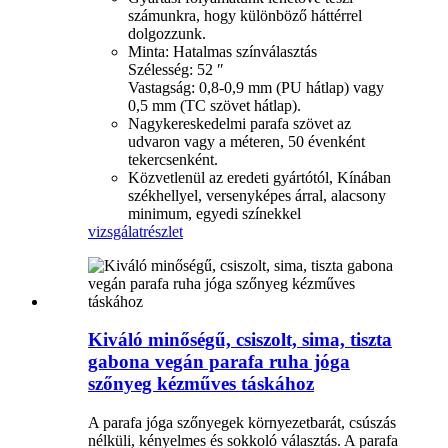
számunkra, hogy különböző háttérrel
dolgozzunk.
Minta: Hatalmas színválasztás
Szélesség: 52 ″
Vastagság: 0,8-0,9 mm (PU hátlap) vagy
0,5 mm (TC szövet hátlap).
Nagykereskedelmi parafa szövet az
udvaron vagy a méteren, 50 évenként
tekercsenként.
Közvetlenül az eredeti gyártótól, Kínában
székhellyel, versenyképes árral, alacsony
minimum, egyedi színekkel
vizsgálat
részlet
Kiváló minőségű, csiszolt, sima, tiszta
gabona vegán parafa ruha jóga
szőnyeg kézműves táskához
A parafa jóga szőnyegek környezetbarát, csúszás
nélküli, kényelmes és sokkoló választás. A parafa