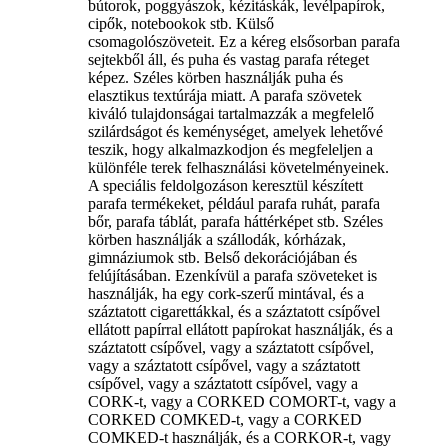
bútorok, poggyászok, kézitáskák, levélpapírok,
cipők, notebookok stb. Külső
csomagolószöveteit. Ez a kéreg elsősorban parafa
sejtekből áll, és puha és vastag parafa réteget
képez. Széles körben használják puha és
elasztikus textúrája miatt. A parafa szövetek
kiváló tulajdonságai tartalmazzák a megfelelő
szilárdságot és keménységet, amelyek lehetővé
teszik, hogy alkalmazkodjon és megfeleljen a
különféle terek felhasználási követelményeinek.
A speciális feldolgozáson keresztül készített
parafa termékeket, például parafa ruhát, parafa
bőr, parafa táblát, parafa háttérképet stb. Széles
körben használják a szállodák, kórházak,
gimnáziumok stb. Belső dekorációjában és
felújításában. Ezenkívül a parafa szöveteket is
használják, ha egy cork-szerű mintával, és a
száztatott cigarettákkal, és a száztatott csípővel
ellátott papírral ellátott papírokat használják, és a
száztatott csípővel, vagy a száztatott csípővel,
vagy a száztatott csípővel, vagy a száztatott
csípővel, vagy a száztatott csípővel, vagy a
CORK-t, vagy a CORKED COMORT-t, vagy a
CORKED COMKED-t, vagy a CORKED
COMKED-t használják, és a CORKOR-t, vagy