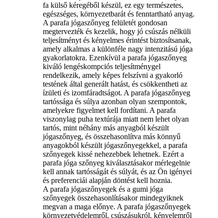
fa külső kéregéből készül, ez egy természetes,
egészséges, környezetbarát és fenntartható anyag.
A parafa jógaszőnyeg felületét gondosan
megtervezték és kezelik, hogy jó csúszás nélküli
teljesítményt és kényelmes érintést biztosítsanak,
amely alkalmas a különféle nagy intenzitású jóga
gyakorlatokra. Ezenkívül a parafa jógaszőnyeg
kiváló lengéskompciós teljesítménygel
rendelkezik, amely képes felszívni a gyakorló
testének által generált hatást, és csökkentheti az
ízületi és izomfáradtságot. A parafa jógaszőnyeg
tartóssága és súlya azonban olyan szempontok,
amelyekre figyelmet kell fordítani. A parafa
viszonylag puha textúrája miatt nem lehet olyan
tartós, mint néhány más anyagból készült
jógaszőnyeg, és összehasonlítva más könnyű
anyagokból készült jógaszőnyegekkel, a parafa
szőnyegek kissé nehezebbek lehetnek. Ezért a
parafa jóga szőnyeg kiválasztásakor mérlegelnie
kell annak tartósságát és súlyát, és az Ön igényei
és preferenciái alapján döntést kell hoznia.
A parafa jógaszőnyegek és a gumi jóga
szőnyegek összehasonlításakor mindegyiknek
megvan a maga előnye. A parafa jógaszőnyegek
környezetvédelemről, csúszásukról, kényelemről