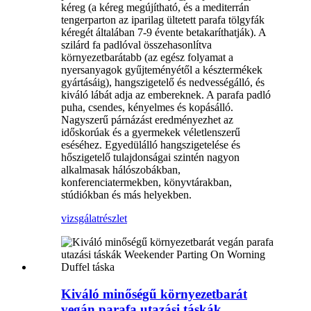
kéreg (a kéreg megújítható, és a mediterrán
tengerparton az iparilag ültetett parafa tölgyfák
kéregét általában 7-9 évente betakaríthatják). A
szilárd fa padlóval összehasonlítva
környezetbarátabb (az egész folyamat a
nyersanyagok gyűjteményétől a késztermékek
gyártásáig), hangszigetelő és nedvességálló, és
kiváló lábát adja az embereknek. A parafa padló
puha, csendes, kényelmes és kopásálló.
Nagyszerű párnázást eredményezhet az
időskorúak és a gyermekek véletlenszerű
eséséhez. Egyedülálló hangszigetelése és
hőszigetelő tulajdonságai szintén nagyon
alkalmasak hálószobákban,
konferenciatermekben, könyvtárakban,
stúdiókban és más helyekben.
vizsgálat
részlet
Kiváló minőségű környezetbarát
vegán parafa utazási táskák