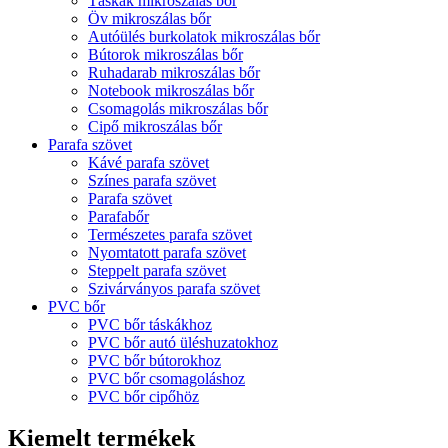
Táskák mikroszálas bőr
Öv mikroszálas bőr
Autóülés burkolatok mikroszálas bőr
Bútorok mikroszálas bőr
Ruhadarab mikroszálas bőr
Notebook mikroszálas bőr
Csomagolás mikroszálas bőr
Cipő mikroszálas bőr
Parafa szövet
Kávé parafa szövet
Színes parafa szövet
Parafa szövet
Parafabőr
Természetes parafa szövet
Nyomtatott parafa szövet
Steppelt parafa szövet
Szivárványos parafa szövet
PVC bőr
PVC bőr táskákhoz
PVC bőr autó üléshuzatokhoz
PVC bőr bútorokhoz
PVC bőr csomagoláshoz
PVC bőr cipőhöz
Kiemelt termékek