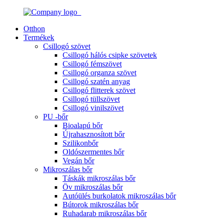
Otthon
Termékek
Csillogó szövet
Csillogó hálós csipke szövetek
Csillogó fémszövet
Csillogó organza szövet
Csillogó szatén anyag
Csillogó flitterek szövet
Csillogó tüllszövet
Csillogó vinilszövet
PU -bőr
Bioalapú bőr
Újrahasznosított bőr
Szilikonbőr
Oldószermentes bőr
Vegán bőr
Mikroszálas bőr
Táskák mikroszálas bőr
Öv mikroszálas bőr
Autóülés burkolatok mikroszálas bőr
Bútorok mikroszálas bőr
Ruhadarab mikroszálas bőr