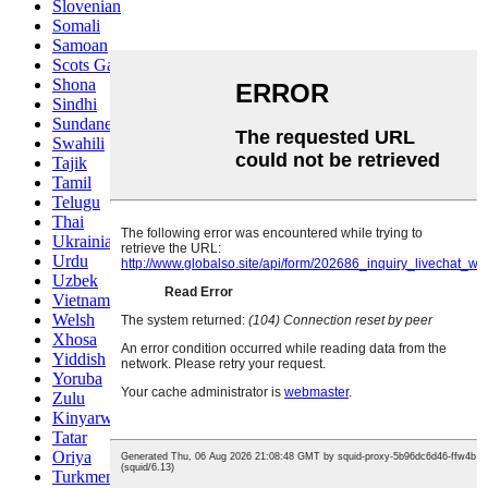
Slovenian
Somali
Samoan
Scots Gaelic
Shona
Sindhi
Sundanese
Swahili
Tajik
Tamil
Telugu
Thai
Ukrainian
Urdu
Uzbek
Vietnamese
Welsh
Xhosa
Yiddish
Yoruba
Zulu
Kinyarwanda
Tatar
Oriya
Turkmen