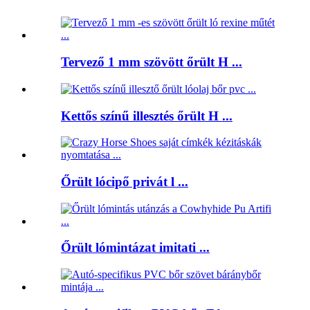
Tervező 1 mm szövött őrült H ...
Kettős színű illesztés őrült H ...
Őrült lócipő privát l ...
Őrült lómintázat imitati ...