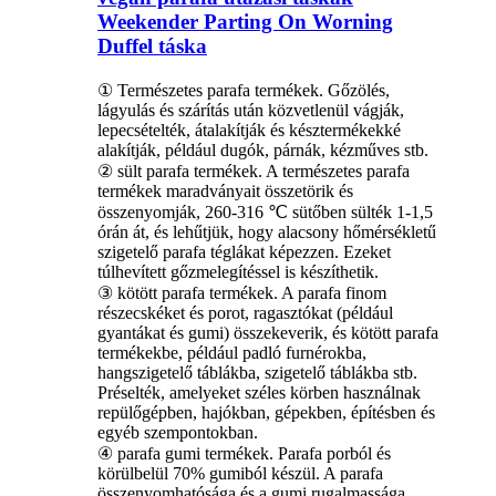
Weekender Parting On Worning
Duffel táska
① Természetes parafa termékek. Gőzölés,
lágyulás és szárítás után közvetlenül vágják,
lepecsételték, átalakítják és késztermékekké
alakítják, például dugók, párnák, kézműves stb.
② sült parafa termékek. A természetes parafa
termékek maradványait összetörik és
összenyomják, 260-316 ℃ sütőben sülték 1-1,5
órán át, és lehűtjük, hogy alacsony hőmérsékletű
szigetelő parafa téglákat képezzen. Ezeket
túlhevített gőzmelegítéssel is készíthetik.
③ kötött parafa termékek. A parafa finom
részecskéket és porot, ragasztókat (például
gyantákat és gumi) összekeverik, és kötött parafa
termékekbe, például padló furnérokba,
hangszigetelő táblákba, szigetelő táblákba stb.
Préselték, amelyeket széles körben használnak
repülőgépben, hajókban, gépekben, építésben és
egyéb szempontokban.
④ parafa gumi termékek. Parafa porból és
körülbelül 70% gumiból készül. A parafa
összenyomhatósága és a gumi rugalmassága.