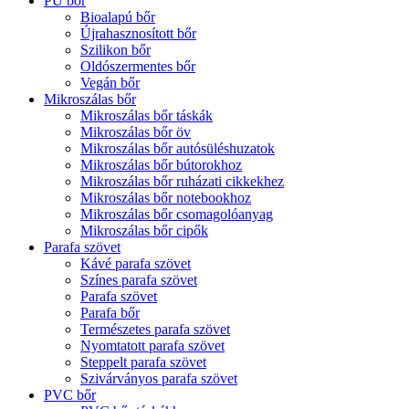
PU bőr
Bioalapú bőr
Újrahasznosított bőr
Szilikon bőr
Oldószermentes bőr
Vegán bőr
Mikroszálas bőr
Mikroszálas bőr táskák
Mikroszálas bőr öv
Mikroszálas bőr autósüléshuzatok
Mikroszálas bőr bútorokhoz
Mikroszálas bőr ruházati cikkekhez
Mikroszálas bőr notebookhoz
Mikroszálas bőr csomagolóanyag
Mikroszálas bőr cipők
Parafa szövet
Kávé parafa szövet
Színes parafa szövet
Parafa szövet
Parafa bőr
Természetes parafa szövet
Nyomtatott parafa szövet
Steppelt parafa szövet
Szivárványos parafa szövet
PVC bőr