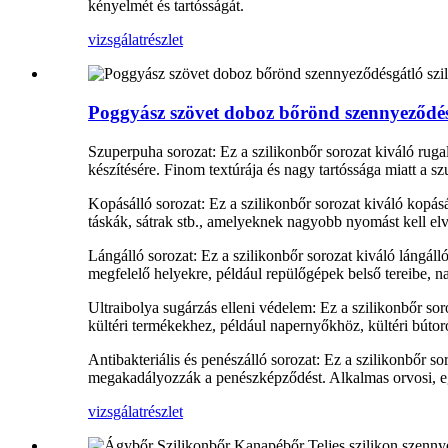
kényelmét és tartósságát.
vizsgálat
részlet
Poggyász szövet doboz bőrönd szennyeződésg
Szuperpuha sorozat: Ez a szilikonbőr sorozat kiváló rug
készítésére. Finom textúrája és nagy tartóssága miatt a s
Kopásálló sorozat: Ez a szilikonbőr sorozat kiváló kopás
táskák, sátrak stb., amelyeknek nagyobb nyomást kell elvi
Lángálló sorozat: Ez a szilikonbőr sorozat kiváló lángá
megfelelő helyekre, például repülőgépek belső tereibe, n
Ultraibolya sugárzás elleni védelem: Ez a szilikonbőr sor
kültéri termékekhez, például napernyőkhöz, kültéri bútoro
Antibakteriális és penészálló sorozat: Ez a szilikonbőr s
megakadályozzák a penészképződést. Alkalmas orvosi, eg
vizsgálat
részlet