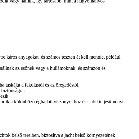
álódik vagy hámlik, így tartósabb, mint a hagyományos
re káros anyagokat, és számos teszten át kell mennie, például
lenállnak az esőnek vagy a hullámoknak, és szárazon és
 táskáját a fakulástól és az öregedéstől.
 biztonságot.
ezik.
azkodik a különböző éghajlati viszonyokhoz és stabil teljesítményt
chtok belső tereiben, biztosítva a jacht belső környezetének