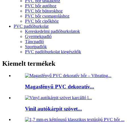
PVC bőr táskákhoz
PVC bőr autóhoz
PVC bőr bútorokhoz
PVC bőr csomagoláshoz
PVC bőr cipőkhöz
PVC padlóburkolat
Kereskedelmi padlóburkolatok
Gyermekpadló
Táncpadló
Sportpadlók
PVC padlóburkolat kiegészítők
Kiemelt termékek
Magasfényű PVC dekoratív...
Vinil autókárpit szövet...