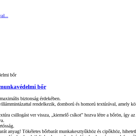
s munkavédelmi bőr
 maximális biztonság érdekében.
illámmintázattal rendelkezik, domború és homorú textúrával, amely kön
xtúra csillogást ver vissza, „kiemelő csíkot” hozva létre a bőrön, így a
va.
rtósság.
arát anyag! Tökéletes bőrbarát munkakesztyűkhöz és cipőkhöz, hihetetle