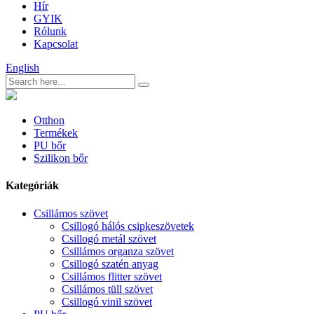
Hír
GYIK
Rólunk
Kapcsolat
English
Otthon
Termékek
PU bőr
Szilikon bőr
Kategóriák
Csillámos szövet
Csillogó hálós csipkeszövetek
Csillogó metál szövet
Csillámos organza szövet
Csillogó szatén anyag
Csillámos flitter szövet
Csillámos tüll szövet
Csillogó vinil szövet