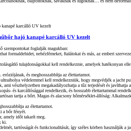
ll a karcolásoknak, olajfoltoknak, savaknak és lúgoknak… és nem deform
s műbőr hajó kanapé karcálló UV kezelt
ző szempontokat foglalják magukban:
at formaldehidet, nehézfémeket, ftalátokat és más, az emberi szervezet
hatolásgátló tulajdonságokkal kell rendelkeznie, amelyek hatékonyan el
. eróziójának, és meghosszabbítja az élettartamot.
ultraibolya védelemmel kell rendelkezniük, hogy megvédjék a jacht puha
, ami vészhelyzetben megakadályozhatja a tűz terjedését és javíthatja a
opás- és karcállósággal rendelkezik, és hosszabb élettartammal rendelk
 tartósan tartja a bőrt‌. ‌Magas és alacsony hőmérséklet-állóság‌: Alkalm
ghosszabbítja az élettartamot.
i a bőr fényét.
r, amely időt takarít meg.
 ki.
lmét, tartósságát és funkcionalitását, így széles körben használják a ja