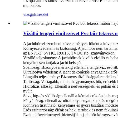
· Kopásálló és tartós – A szilikon eleve tartós! Ellená
munkabőr.
vizsgálat
részlet
Vízálló tengeri vinil szövet Pvc bőr tekerc
A jachtbőrrel szembeni követelmények főként a követke
Környezetvédelem és biztonság: A jachtbőr nem tartalmazh
az EN71-3, SVHC, ROHS, TVOC stb. szabványokon.
Vízálló teljesítmény: A jachtbőrnek kiváló vízálló és be
kényelmesen tartják a jacht belsejét.
Sóállóság: Bizonyos mértékig ellenáll a tengervíz, eső stb
Ultraibolya védelem: A jacht dekorációs anyagainak erős 
Lángálló teljesítmény: Bizonyos tűzállósággal rendelkezik
Tartósság: Vastagabb, mint a hagyományos bőr, erősebb k
‌Hidrolízis-állóság‌: Ellenáll a nedvességnek, és puhán és
nyújt.
Sav-, lúg- és sóállóság: ellenáll a kémiai eróziónak és me
Fényállóság: ellenáll az ultraibolya sugaraknak és megőrz
Könnyen tisztítható: kényelmes és gyors tisztítási módsze
Erős színtartósság: élénk színek, tartósak és nem fakulnak
Ezek a követelmények biztosítják a jachtbőr környezetvéde