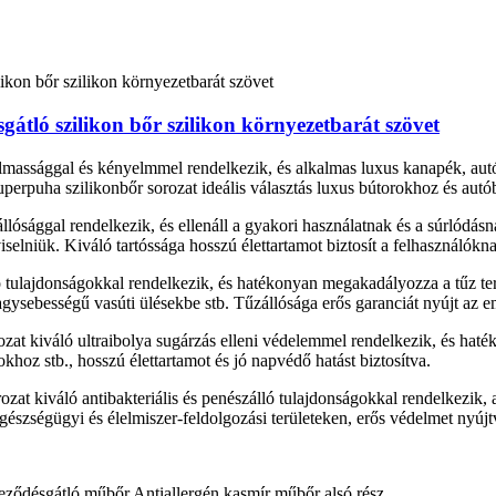
átló szilikon bőr szilikon környezetbarát szövet
almassággal és kényelmmel rendelkezik, és alkalmas luxus kanapék, au
zuperpuha szilikonbőr sorozat ideális választás luxus bútorokhoz és aut
állósággal rendelkezik, és ellenáll a gyakori használatnak és a súrlódá
selniük. Kiváló tartóssága hosszú élettartamot biztosít a felhasználókn
lló tulajdonságokkal rendelkezik, és hatékonyan megakadályozza a tűz
agysebességű vasúti ülésekbe stb. Tűzállósága erős garanciát nyújt az e
ozat kiváló ultraibolya sugárzás elleni védelemmel rendelkezik, és haté
khoz stb., hosszú élettartamot és jó napvédő hatást biztosítva.
orozat kiváló antibakteriális és penészálló tulajdonságokkal rendelkezi
észségügyi és élelmiszer-feldolgozási területeken, erős védelmet nyúj