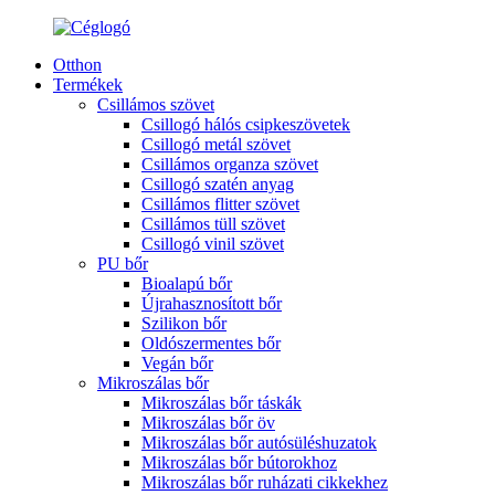
Otthon
Termékek
Csillámos szövet
Csillogó hálós csipkeszövetek
Csillogó metál szövet
Csillámos organza szövet
Csillogó szatén anyag
Csillámos flitter szövet
Csillámos tüll szövet
Csillogó vinil szövet
PU bőr
Bioalapú bőr
Újrahasznosított bőr
Szilikon bőr
Oldószermentes bőr
Vegán bőr
Mikroszálas bőr
Mikroszálas bőr táskák
Mikroszálas bőr öv
Mikroszálas bőr autósüléshuzatok
Mikroszálas bőr bútorokhoz
Mikroszálas bőr ruházati cikkekhez