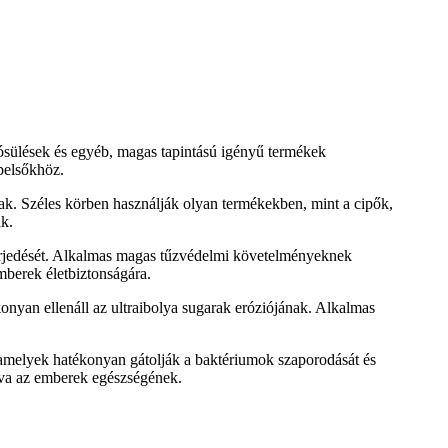
tósülések és egyéb, magas tapintású igényű termékek
óbelsőkhöz.
snak. Széles körben használják olyan termékekben, mint a cipők,
ak.
 terjedését. Alkalmas magas tűzvédelmi követelményeknek
mberek életbiztonságára.
konyan ellenáll az ultraibolya sugarak eróziójának. Alkalmas
k, amelyek hatékonyan gátolják a baktériumok szaporodását és
tva az emberek egészségének.