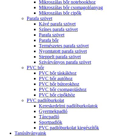
Mikroszálas bőr notebookhoz
Mikroszálas bőr csomagolóanyag
Mikroszálas bőr cipők
Parafa szövet
Kávé parafa szövet
Színes parafa szövet
Parafa szövet
Parafa bőr
Természetes parafa szövet
Nyomtatott parafa szövet
Steppelt parafa szövet
Szivárványos parafa szövet
PVC bőr
PVC bőr táskákhoz
PVC bőr autóhoz
PVC bőr bútorokhoz
PVC bőr csomagoláshoz
PVC bőr cipőkhöz
PVC padlóburkolat
Kereskedelmi padlóburkolatok
Gyermekpadló
Táncpadló
Sportpadlók
PVC padlóburkolat kiegészítők
Tanúsítványaink