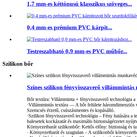
1,7 mm-es kéttónusú klasszikus szöveges...
0,4 mm-es prémium PVC kárpit...
Testreszabható 0,9 mm-es PVC műbőr...
Szilikon bőr
Színes szilikon fényvisszaverő villámmintá
Bőr textúra: Villámminta + fényvisszaverő technológia a
·Villámmintás textúra — A bőr felülete háromdimenziós v
Szemcsés érzetű, csúszásmentes és kopásálló.
·Szilikon fényvisszaverő technológia – Fény hatására a te
balesetek kockázatát és maximális biztonságérzetet nyújt
Környezetbarát szilikonbőr: Kettős előny: biztonság és ta
· Környezetbarát és szagtalan – A szilikonbőr környezetb