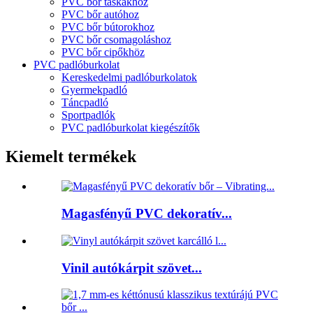
PVC bőr táskákhoz
PVC bőr autóhoz
PVC bőr bútorokhoz
PVC bőr csomagoláshoz
PVC bőr cipőkhöz
PVC padlóburkolat
Kereskedelmi padlóburkolatok
Gyermekpadló
Táncpadló
Sportpadlók
PVC padlóburkolat kiegészítők
Kiemelt termékek
Magasfényű PVC dekoratív...
Vinil autókárpit szövet...