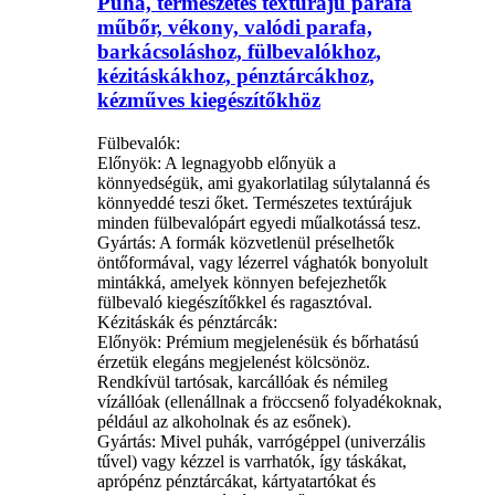
Puha, természetes textúrájú parafa
műbőr, vékony, valódi parafa,
barkácsoláshoz, fülbevalókhoz,
kézitáskákhoz, pénztárcákhoz,
kézműves kiegészítőkhöz
Fülbevalók:
Előnyök: A legnagyobb előnyük a
könnyedségük, ami gyakorlatilag súlytalanná és
könnyeddé teszi őket. Természetes textúrájuk
minden fülbevalópárt egyedi műalkotássá tesz.
Gyártás: A formák közvetlenül préselhetők
öntőformával, vagy lézerrel vághatók bonyolult
mintákká, amelyek könnyen befejezhetők
fülbevaló kiegészítőkkel és ragasztóval.
Kézitáskák és pénztárcák:
Előnyök: Prémium megjelenésük és bőrhatású
érzetük elegáns megjelenést kölcsönöz.
Rendkívül tartósak, karcállóak és némileg
vízállóak (ellenállnak a fröccsenő folyadékoknak,
például az alkoholnak és az esőnek).
Gyártás: Mivel puhák, varrógéppel (univerzális
tűvel) vagy kézzel is varrhatók, így táskákat,
aprópénz pénztárcákat, kártyatartókat és