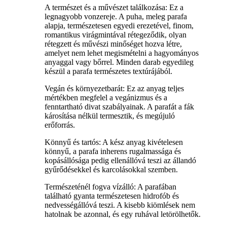
A természet és a művészet találkozása: Ez a
legnagyobb vonzereje. A puha, meleg parafa
alapja, természetesen egyedi erezetével, finom,
romantikus virágmintával rétegeződik, olyan
rétegzett és művészi minőséget hozva létre,
amelyet nem lehet megismételni a hagyományos
anyaggal vagy bőrrel. Minden darab egyedileg
készül a parafa természetes textúrájából.
Vegán és környezetbarát: Ez az anyag teljes
mértékben megfelel a vegánizmus és a
fenntartható divat szabályainak. A parafát a fák
károsítása nélkül termesztik, és megújuló
erőforrás.
Könnyű és tartós: A kész anyag kivételesen
könnyű, a parafa inherens rugalmassága és
kopásállósága pedig ellenállóvá teszi az állandó
gyűrődésekkel és karcolásokkal szemben.
Természeténél fogva vízálló: A parafában
található gyanta természetesen hidrofób és
nedvességállóvá teszi. A kisebb kiömlések nem
hatolnak be azonnal, és egy ruhával letörölhetők.