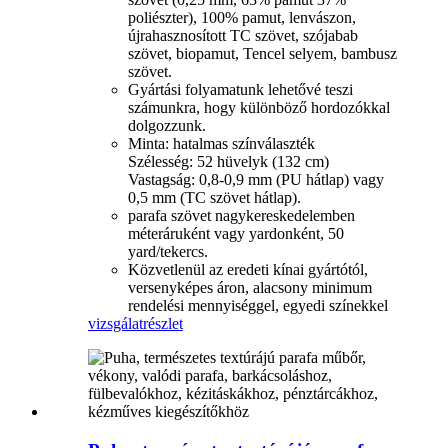
poliészter), 100% pamut, lenvászon,
újrahasznosított TC szövet, szójabab
szövet, biopamut, Tencel selyem, bambusz
szövet.
Gyártási folyamatunk lehetővé teszi
számunkra, hogy különböző hordozókkal
dolgozzunk.
Minta: hatalmas színválaszték
Szélesség: 52 hüvelyk (132 cm)
Vastagság: 0,8-0,9 mm (PU hátlap) vagy
0,5 mm (TC szövet hátlap).
parafa szövet nagykereskedelemben
méteráruként vagy yardonként, 50
yard/tekercs.
Közvetlenül az eredeti kínai gyártótól,
versenyképes áron, alacsony minimum
rendelési mennyiséggel, egyedi színekkel
vizsgálat
részlet