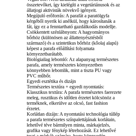
összetevőket, így kielégíti a vegetáriánusok és az
állatjogi aktivisták növekvő igényeit.
Megújuló erőforrás: A parafát a paratölgyfa
kérgéből nyerik ki anélkül, hogy károsítanák a
fát, így ez a fenntartható gazdálkodás modellje.
Csökkentett szénlábnyom: A hagyományos
bőrhöz (különösen az állattenyésztésből
származó) és a szintetikus bőrhöz (kőolaj alapú)
képest a parafa előállítási folyamata
környezetbarátabb.
Biológiailag lebomló: Az alapanyag természetes
parafa, amely természetes környezetben
könnyebben lebomlik, mint a tiszta PU vagy
PVC műbőr.
Egyedi esztétika és dizájn
Természetes textúra + egyedi nyomtatás:
Klasszikus textúra: A parafa természetes faerezete
meleg, rusztikus és időtlen érzetet kölcsönöz a
terméknek, elkerülve az olcsó, fast fashion
érzetet.
Korlátlan dizájn: A nyomtatási technológia túllép
a parafa természetes színpalettájának korlátain,
lehetővé téve bármilyen minta, márkajelzés,
grafika vagy fénykép létrehozását. Ez lehetővé
teszi a márkák számára, hogy könnyedén