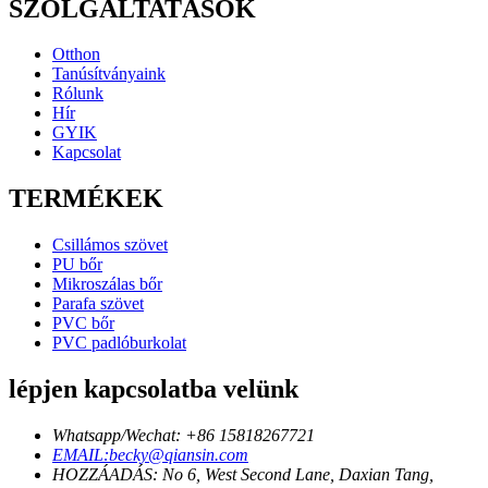
SZOLGÁLTATÁSOK
Otthon
Tanúsítványaink
Rólunk
Hír
GYIK
Kapcsolat
TERMÉKEK
Csillámos szövet
PU bőr
Mikroszálas bőr
Parafa szövet
PVC bőr
PVC padlóburkolat
lépjen kapcsolatba velünk
Whatsapp/Wechat: +86 15818267721
EMAIL:becky@qiansin.com
HOZZÁADÁS: No 6, West Second Lane, Daxian Tang,