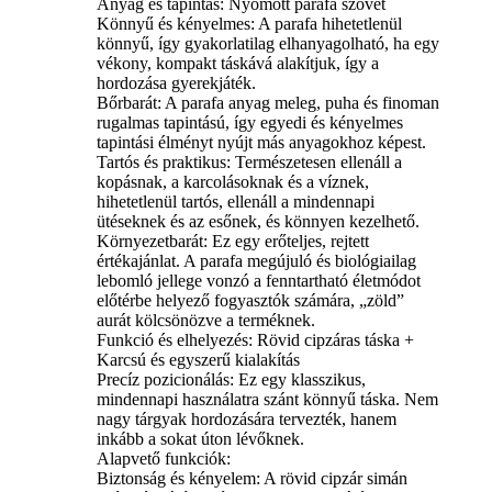
Anyag és tapintás: Nyomott parafa szövet
Könnyű és kényelmes: A parafa hihetetlenül
könnyű, így gyakorlatilag elhanyagolható, ha egy
vékony, kompakt táskává alakítjuk, így a
hordozása gyerekjáték.
Bőrbarát: A parafa anyag meleg, puha és finoman
rugalmas tapintású, így egyedi és kényelmes
tapintási élményt nyújt más anyagokhoz képest.
Tartós és praktikus: Természetesen ellenáll a
kopásnak, a karcolásoknak és a víznek,
hihetetlenül tartós, ellenáll a mindennapi
ütéseknek és az esőnek, és könnyen kezelhető.
Környezetbarát: Ez egy erőteljes, rejtett
értékajánlat. A parafa megújuló és biológiailag
lebomló jellege vonzó a fenntartható életmódot
előtérbe helyező fogyasztók számára, „zöld”
aurát kölcsönözve a terméknek.
Funkció és elhelyezés: Rövid cipzáras táska +
Karcsú és egyszerű kialakítás
Precíz pozicionálás: Ez egy klasszikus,
mindennapi használatra szánt könnyű táska. Nem
nagy tárgyak hordozására tervezték, hanem
inkább a sokat úton lévőknek.
Alapvető funkciók:
Biztonság és kényelem: A rövid cipzár simán