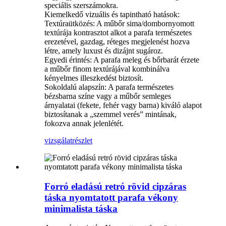
speciális szerszámokra.
Kiemelkedő vizuális és tapintható hatások:
Textúraütközés: A műbőr sima/dombornyomott
textúrája kontrasztot alkot a parafa természetes
erezetével, gazdag, réteges megjelenést hozva
létre, amely luxust és dizájnt sugároz.
Egyedi érintés: A parafa meleg és bőrbarát érzete
a műbőr finom textúrájával kombinálva
kényelmes illeszkedést biztosít.
Sokoldalú alapszín: A parafa természetes
bézsbarna színe vagy a műbőr semleges
árnyalatai (fekete, fehér vagy barna) kiváló alapot
biztosítanak a „szemmel verés” mintának,
fokozva annak jelenlétét.
vizsgálat
részlet
Forró eladású retró rövid cipzáras
táska nyomtatott parafa vékony
minimalista táska