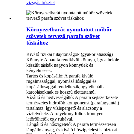
vizsgálat
részlet
Környezetbarát nyomtatott műbőr
szövetek tervező parafa szövet
táskához
Kiváló fizikai tulajdonságok (gyakorlatiasság)
Könnyű: A parafa rendkívül könnyű, így a belőle
készült táskák nagyon könnyűek és
kényelmesek.
Tartós és kopásálló: A parafa kiváló
rugalmassággal, nyomásállósággal és
kopásállósággal rendelkezik, így ellenáll a
karcolásoknak és hosszú élettartamú.
Vízálló és nedvességálló: A parafa sejtszerkezete
természetes hidrofób komponenst (parafagyantát)
tartalmaz, így vízlepergető és alacsony a
vízfelvétele. A folyékony foltok könnyen
letörölhetők egy ruhával.
Lángálló és hőszigetelő: A parafa természetesen
lángálló anyag, és kiváló hőszigetelést is biztosít.