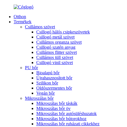
Otthon
Termékek
Csillámos szövet
Csillogó hálós csipkeszövetek
Csillogó metál szövet
Csillámos organza szövet
Csillogó szatén anyag
Csillámos flitter szövet
Csillámos tüll szövet
Csillogó vinil szövet
PU bőr
Bioalapú bőr
Újrahasznosított bőr
Szilikon bőr
Oldószermentes bőr
Vegán bőr
Mikroszálas bőr
Mikroszálas bőr táskák
Mikroszálas bőr öv
Mikroszálas bőr autósüléshuzatok
Mikroszálas bőr bútorokhoz
Mikroszálas bőr ruházati cikkekhez