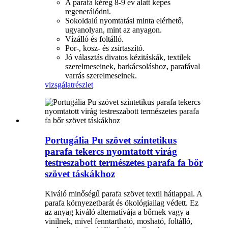
A parafa kéreg 8-9 év alatt képes
regenerálódni.
Sokoldalú nyomtatási minta elérhető,
ugyanolyan, mint az anyagon.
Vízálló és foltálló.
Por-, kosz- és zsírtaszító.
Jó választás divatos kézitáskák, textilek
szerelmeseinek, barkácsoláshoz, parafával
varrás szerelmeseinek.
vizsgálat
részlet
Portugália Pu szövet szintetikus
parafa tekercs nyomtatott virág
testreszabott természetes parafa fa bőr
szövet táskákhoz
Kiváló minőségű parafa szövet textil hátlappal. A
parafa környezetbarát és ökológiailag védett. Ez
az anyag kiváló alternatívája a bőrnek vagy a
vinilnek, mivel fenntartható, mosható, foltálló,