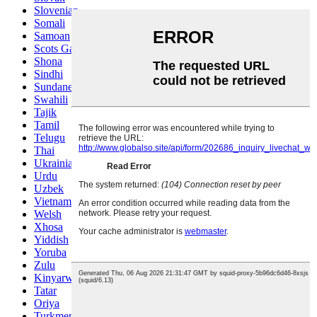
Slovenian
Somali
Samoan
Scots Gaelic
Shona
Sindhi
Sundanese
Swahili
Tajik
Tamil
Telugu
Thai
Ukrainian
Urdu
Uzbek
Vietnamese
Welsh
Xhosa
Yiddish
Yoruba
Zulu
Kinyarwanda
Tatar
Oriya
Turkmen