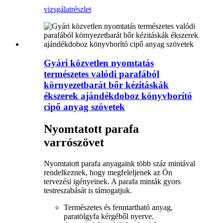
vizsgálat
részlet
Gyári közvetlen nyomtatás
természetes valódi parafából
környezetbarát bőr kézitáskák
ékszerek ajándékdoboz könyvborító
cipő anyag szövetek
Nyomtatott parafa
varrószövet
Nyomtatott parafa anyagaink több száz mintával
rendelkeznek, hogy megfeleljenek az Ön
tervezési igényeinek. A parafa minták gyors
testreszabását is támogatjuk.
Természetes és fenntartható anyag,
paratölgyfa kérgéből nyerve.