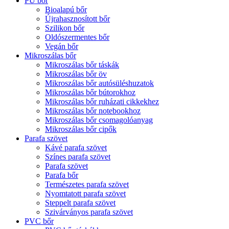
PU bőr
Bioalapú bőr
Újrahasznosított bőr
Szilikon bőr
Oldószermentes bőr
Vegán bőr
Mikroszálas bőr
Mikroszálas bőr táskák
Mikroszálas bőr öv
Mikroszálas bőr autósüléshuzatok
Mikroszálas bőr bútorokhoz
Mikroszálas bőr ruházati cikkekhez
Mikroszálas bőr notebookhoz
Mikroszálas bőr csomagolóanyag
Mikroszálas bőr cipők
Parafa szövet
Kávé parafa szövet
Színes parafa szövet
Parafa szövet
Parafa bőr
Természetes parafa szövet
Nyomtatott parafa szövet
Steppelt parafa szövet
Szivárványos parafa szövet
PVC bőr