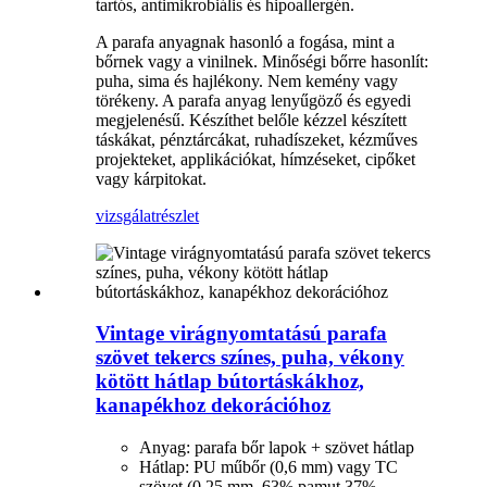
tartós, antimikrobiális és hipoallergén.
A parafa anyagnak hasonló a fogása, mint a
bőrnek vagy a vinilnek. Minőségi bőrre hasonlít:
puha, sima és hajlékony. Nem kemény vagy
törékeny. A parafa anyag lenyűgöző és egyedi
megjelenésű. Készíthet belőle kézzel készített
táskákat, pénztárcákat, ruhadíszeket, kézműves
projekteket, applikációkat, hímzéseket, cipőket
vagy kárpitokat.
vizsgálat
részlet
Vintage virágnyomtatású parafa
szövet tekercs színes, puha, vékony
kötött hátlap bútortáskákhoz,
kanapékhoz dekorációhoz
Anyag: parafa bőr lapok + szövet hátlap
Hátlap: PU műbőr (0,6 mm) vagy TC
szövet (0,25 mm, 63% pamut 37%