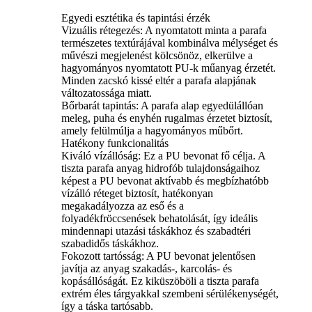
Egyedi esztétika és tapintási érzék
Vizuális rétegezés: A nyomtatott minta a parafa
természetes textúrájával kombinálva mélységet és
művészi megjelenést kölcsönöz, elkerülve a
hagyományos nyomtatott PU-k műanyag érzetét.
Minden zacskó kissé eltér a parafa alapjának
változatossága miatt.
Bőrbarát tapintás: A parafa alap egyedülállóan
meleg, puha és enyhén rugalmas érzetet biztosít,
amely felülmúlja a hagyományos műbőrt.
Hatékony funkcionalitás
Kiváló vízállóság: Ez a PU bevonat fő célja. A
tiszta parafa anyag hidrofób tulajdonságaihoz
képest a PU bevonat aktívabb és megbízhatóbb
vízálló réteget biztosít, hatékonyan
megakadályozza az eső és a
folyadékfröccsenések behatolását, így ideális
mindennapi utazási táskákhoz és szabadtéri
szabadidős táskákhoz.
Fokozott tartósság: A PU bevonat jelentősen
javítja az anyag szakadás-, karcolás- és
kopásállóságát. Ez kiküszöböli a tiszta parafa
extrém éles tárgyakkal szembeni sérülékenységét,
így a táska tartósabb.