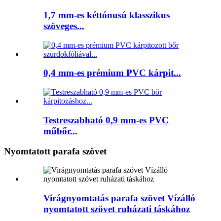
1,7 mm-es kéttónusú klasszikus
szöveges...
0,4 mm-es prémium PVC kárpit...
Testreszabható 0,9 mm-es PVC
műbőr...
Nyomtatott parafa szövet
Virágnyomtatás parafa szövet Vízálló
nyomtatott szövet ruházati táskához