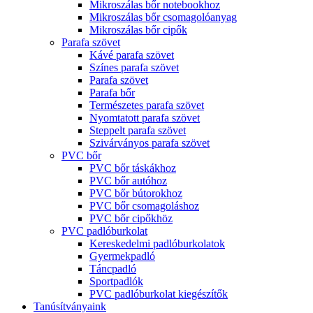
Mikroszálas bőr notebookhoz
Mikroszálas bőr csomagolóanyag
Mikroszálas bőr cipők
Parafa szövet
Kávé parafa szövet
Színes parafa szövet
Parafa szövet
Parafa bőr
Természetes parafa szövet
Nyomtatott parafa szövet
Steppelt parafa szövet
Szivárványos parafa szövet
PVC bőr
PVC bőr táskákhoz
PVC bőr autóhoz
PVC bőr bútorokhoz
PVC bőr csomagoláshoz
PVC bőr cipőkhöz
PVC padlóburkolat
Kereskedelmi padlóburkolatok
Gyermekpadló
Táncpadló
Sportpadlók
PVC padlóburkolat kiegészítők
Tanúsítványaink