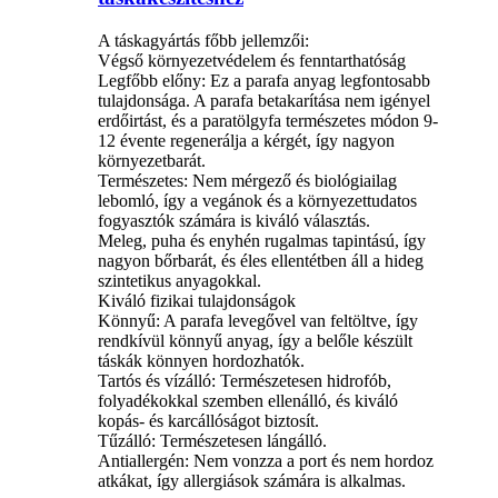
A táskagyártás főbb jellemzői:
Végső környezetvédelem és fenntarthatóság
Legfőbb előny: Ez a parafa anyag legfontosabb
tulajdonsága. A parafa betakarítása nem igényel
erdőirtást, és a paratölgyfa természetes módon 9-
12 évente regenerálja a kérgét, így nagyon
környezetbarát.
Természetes: Nem mérgező és biológiailag
lebomló, így a vegánok és a környezettudatos
fogyasztók számára is kiváló választás.
Meleg, puha és enyhén rugalmas tapintású, így
nagyon bőrbarát, és éles ellentétben áll a hideg
szintetikus anyagokkal.
Kiváló fizikai tulajdonságok
Könnyű: A parafa levegővel van feltöltve, így
rendkívül könnyű anyag, így a belőle készült
táskák könnyen hordozhatók.
Tartós és vízálló: Természetesen hidrofób,
folyadékokkal szemben ellenálló, és kiváló
kopás- és karcállóságot biztosít.
Tűzálló: Természetesen lángálló.
Antiallergén: Nem vonzza a port és nem hordoz
atkákat, így allergiások számára is alkalmas.