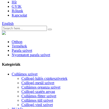
Hír
GYIK
Rólunk
Kapcsolat
English
Otthon
Termékek
Parafa szövet
Nyomtatott parafa szövet
Kategóriák
Csillámos szövet
Csillogó hálós csipkeszövetek
Csillogó metál szövet
Csillámos organza szövet
Csillogó szatén anyag
Csillámos flitter szövet
Csillámos tüll szövet
Csillogó vinil szövet