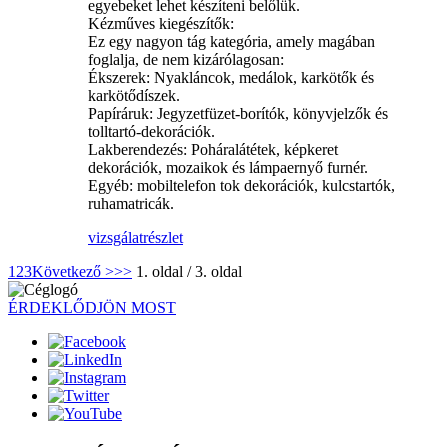
egyebeket lehet készíteni belőlük.
Kézműves kiegészítők:
Ez egy nagyon tág kategória, amely magában
foglalja, de nem kizárólagosan:
Ékszerek: Nyakláncok, medálok, karkötők és
karkötődíszek.
Papíráruk: Jegyzetfüzet-borítók, könyvjelzők és
tolltartó-dekorációk.
Lakberendezés: Poháralátétek, képkeret
dekorációk, mozaikok és lámpaernyő furnér.
Egyéb: mobiltelefon tok dekorációk, kulcstartók,
ruhamatricák.
vizsgálat
részlet
1
2
3
Következő >
>>
1. oldal / 3. oldal
ÉRDEKLŐDJÖN MOST