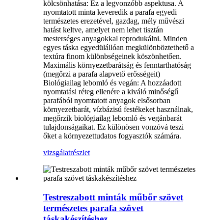
kölcsönhatása: Ez a legvonzóbb aspektusa. A
nyomtatott minta keveredik a parafa egyedi
természetes erezetével, gazdag, mély művészi
hatást keltve, amelyet nem lehet tisztán
mesterséges anyagokkal reprodukálni. Minden
egyes táska egyedülállóan megkülönböztethető a
textúra finom különbségeinek köszönhetően.
Maximális környezetbarátság és fenntarthatóság
(megőrzi a parafa alapvető erősségeit)
Biológiailag lebomló és vegán: A hozzáadott
nyomtatási réteg ellenére a kiváló minőségű
parafából nyomtatott anyagok elsősorban
környezetbarát, vízbázisú festékeket használnak,
megőrzik biológiailag lebomló és vegánbarát
tulajdonságaikat. Ez különösen vonzóvá teszi
őket a környezettudatos fogyasztók számára.
vizsgálat
részlet
Testreszabott minták műbőr szövet
természetes parafa szövet
táskakészítéshez