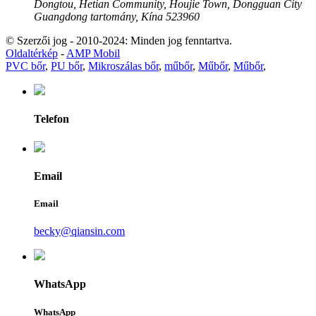
Dongtou, Hetian Community, Houjie Town, Dongguan City
Guangdong tartomány, Kína 523960
© Szerzői jog - 2010-2024: Minden jog fenntartva.
Oldaltérkép
-
AMP Mobil
PVC bőr
,
PU bőr
,
Mikroszálas bőr
,
műbőr
,
Műbőr
,
Műbőr
,
Telefon
Email
Email
becky@qiansin.com
WhatsApp
WhatsApp