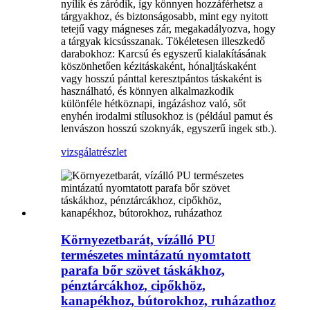
nyílik és záródik, így könnyen hozzáférhetsz a
tárgyakhoz, és biztonságosabb, mint egy nyitott
tetejű vagy mágneses zár, megakadályozva, hogy
a tárgyak kicsússzanak. Tökéletesen illeszkedő
darabokhoz: Karcsú és egyszerű kialakításának
köszönhetően kézitáskaként, hónaljtáskaként
vagy hosszú pánttal keresztpántos táskaként is
használható, és könnyen alkalmazkodik
különféle hétköznapi, ingázáshoz való, sőt
enyhén irodalmi stílusokhoz is (például pamut és
lenvászon hosszú szoknyák, egyszerű ingek stb.).
vizsgálat
részlet
Környezetbarát, vízálló PU
természetes mintázatú nyomtatott
parafa bőr szövet táskákhoz,
pénztárcákhoz, cipőkhöz,
kanapékhoz, bútorokhoz, ruházathoz