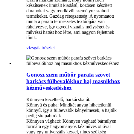
készítsenek limitált kiadású, közösen készített
darabokat vagy rendkívül személyre szabott
termékeket. Gazdag rétegzettség: A nyomtatott
minta a parafa természetes textúrájára van
ráhelyezve, így egyedi vizuális mélységet és
művészi hatást hoz létre, ami nagyon fejlettnek
tűnik.
vizsgálat
részlet
Gonosz szem műbőr parafa szövet
barkács fülbevalókhoz haj masnikhoz
kézműveskedéshez
Könnyen kezelhető, barkácsbarát:
Könnyű és puha: Mindkét anyag hihetetlenül
könnyű, így a fülbevalók kényelmesek, a hajtűk
pedig strapabíróak.
Könnyen vágható: Könnyen vágható bármilyen
formára egy hagyományos kézműves ollóval
vagy egy univerzális késsel, nincs szükség