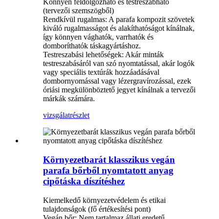
Könnyen feldolgozható és testreszabható
(tervezői szemszögből)
Rendkívül rugalmas: A parafa kompozit szövetek
kiváló rugalmasságot és alakíthatóságot kínálnak,
így könnyen vághatók, varrhatók és
domboríthatók táskagyártáshoz.
Testreszabási lehetőségek: Akár minták
testreszabásáról van szó nyomtatással, akár logók
vagy speciális textúrák hozzáadásával
dombornyomással vagy lézergravírozással, ezek
óriási megkülönböztető jegyet kínálnak a tervezői
márkák számára.
vizsgálat
részlet
Környezetbarát klasszikus vegán
parafa bőrből nyomtatott anyag
cipőtáska díszítéshez
Kiemelkedő környezetvédelem és etikai
tulajdonságok (fő értékesítési pont)
Vegán bőr: Nem tartalmaz állati eredetű