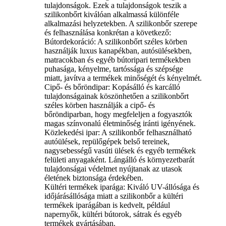
tulajdonságok. Ezek a tulajdonságok teszik a
szilikonbőrt kiválóan alkalmassá különféle
alkalmazási helyzetekben. A szilikonbőr szerepe
és felhasználása konkrétan a következő:
Bútordekoráció: A szilikonbőrt széles körben
használják luxus kanapékban, autósülésekben,
matracokban és egyéb bútoripari termékekben
puhasága, kényelme, tartóssága és szépsége
miatt, javítva a termékek minőségét és kényelmét.
‌Cipő- és bőröndipar‌: Kopásálló és karcálló
tulajdonságainak köszönhetően a szilikonbőrt
széles körben használják a cipő- és
bőröndiparban, hogy megfeleljen a fogyasztók
magas színvonalú életminőség iránti igényének.
‌Közlekedési ipar‌: A szilikonbőr felhasználható
autóülések, repülőgépek belső tereinek,
nagysebességű vasúti ülések és egyéb termékek
felületi anyagaként. Lángálló és környezetbarát
tulajdonságai védelmet nyújtanak az utasok
életének biztonsága érdekében.
‌Kültéri termékek iparága‌: Kiváló UV-állósága és
időjárásállósága miatt a szilikonbőr a kültéri
termékek iparágában is kedvelt, például
napernyők, kültéri bútorok, sátrak és egyéb
termékek gyártásában.