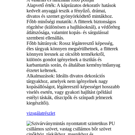
Alapvető érték: A káprázatos dekoratív hatások
kedvelt anyaggá teszik a fényűző, drámai,
divatos és szemet gyönyörködtető mintákhoz.
Főbb minőségi mutatók: A flitterek biztonságos
rögzítése (különösen a hajlításoknál), a védőréteg
átlátszósága, valamint kopás- és sárgulással
szembeni ellenállás.
Főbb hátrányok: Rossz légáteresztő képesség,
éles tárgyak könnyen megsérülhetnek, a flitterek
könnyen leesnek az olcsóbb termékekről,
különös gondot igényelnek a tisztítás és
karbantartás során, és általában kemény/műanyag
érzetet keltenek.
Alkalmazások: Ideális divatos dekorációs
tárgyakhoz, amelyek nem igényelnek nagy
kopásállóságot, légáteresztő képességet hosszabb
viselés esetén, vagy gyakori hajlítást (például
estélyi táskák, díszcipők és színpadi jelmezek
kiegészítői).
vizsgálat
részlet