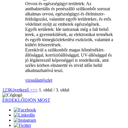
Orvosi és egészségügyi területek: Az
antibakteriális és penészálló szilikonbőr sorozat
alkalmas orvosi, egészségügyi és élelmiszer-
feldolgozási, valamint egyéb területekre, és erős
védelmet nyújt az emberek egészségének.
‌Egyéb területek‌: Ide tartoznak még a fali belső
terek, a gyermekülések, az elektronikai termékek
és egyéb tömegközlekedési eszközök, valamint a
kültéri felszerelések.
Ezenkívül a szilikonbőr magas hőmérséklet-
állósággal, korrózióállósággal, UV-állósággal és
jó légáteresztő képességgel is rendelkezik, ami
széles körben elismertté és rövid időn belül
alkalmazhatóvá teszi.
vizsgálat
részlet
1
2
3
Következő >
>>
1. oldal / 3. oldal
ÉRDEKLŐDJÖN MOST