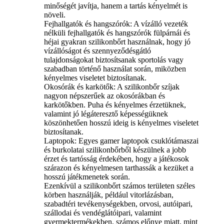
minőségét javítja, hanem a tartás kényelmét is
növeli.
‌Fejhallgatók és hangszórók‌: A vízálló vezeték
nélküli fejhallgatók és hangszórók fülpárnái és
héjai gyakran szilikonbőrt használnak, hogy jó
vízállóságot és szennyeződésgátló
tulajdonságokat biztosítsanak sportolás vagy
szabadban történő használat során, miközben
kényelmes viseletet biztosítanak.
‌Okosórák és karkötők‌: A szilikonbőr szíjak
nagyon népszerűek az okosórákban és
karkötőkben. Puha és kényelmes érzetüknek,
valamint jó légáteresztő képességüknek
köszönhetően hosszú ideig is kényelmes viseletet
biztosítanak.
‌Laptopok‌: Egyes gamer laptopok csuklótámaszai
és burkolatai szilikonbőrből készülnek a jobb
érzet és tartósság érdekében, hogy a játékosok
szárazon és kényelmesen tarthassák a kezüket a
hosszú játékmenetek során.
Ezenkívül a szilikonbőrt számos területen széles
körben használják, például vitorlázásban,
szabadtéri tevékenységekben, orvosi, autóipari,
szállodai és vendéglátóipari, valamint
gyermektermékekben, számos előnye miatt, mint