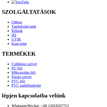
SZOLGÁLTATÁSOK
Otthon
Tanúsítványaink
Rólunk
Hír
GYIK
Kapcsolat
TERMÉKEK
Csillámos szövet
PU bőr
Mikroszálas bőr
Parafa szövet
PVC bőr
PVC padlóburkolat
lépjen kapcsolatba velünk
Whatsapp/Wechat: +86 15818267721