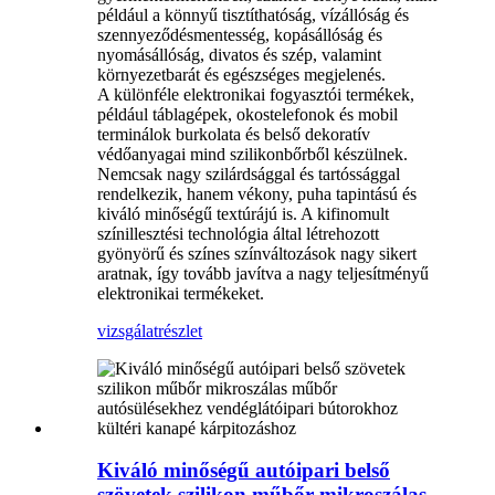
például a könnyű tisztíthatóság, vízállóság és
szennyeződésmentesség, kopásállóság és
nyomásállóság, divatos és szép, valamint
környezetbarát és egészséges megjelenés.
A különféle elektronikai fogyasztói termékek,
például táblagépek, okostelefonok és mobil
terminálok burkolata és belső dekoratív
védőanyagai mind szilikonbőrből készülnek.
Nemcsak nagy szilárdsággal és tartóssággal
rendelkezik, hanem vékony, puha tapintású és
kiváló minőségű textúrájú is. A kifinomult
színillesztési technológia által létrehozott
gyönyörű és színes színváltozások nagy sikert
aratnak, így tovább javítva a nagy teljesítményű
elektronikai termékeket.
vizsgálat
részlet
Kiváló minőségű autóipari belső
szövetek szilikon műbőr mikroszálas