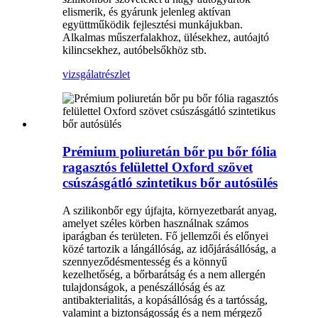
elismerik, és gyárunk jelenleg aktívan
együttműködik fejlesztési munkájukban.
Alkalmas műszerfalakhoz, ülésekhez, autóajtó
kilincsekhez, autóbelsőkhöz stb.
vizsgálat
részlet
Prémium poliuretán bőr pu bőr fólia
ragasztós felülettel Oxford szövet
csúszásgátló szintetikus bőr autósülés
A szilikonbőr egy újfajta, környezetbarát anyag,
amelyet széles körben használnak számos
iparágban és területen. Fő jellemzői és előnyei
közé tartozik a lángállóság, az időjárásállóság, a
szennyeződésmentesség és a könnyű
kezelhetőség, a bőrbarátság és a nem allergén
tulajdonságok, a penészállóság és az
antibakterialitás, a kopásállóság és a tartósság,
valamint a biztonságosság és a nem mérgező