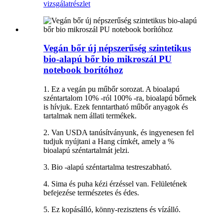
vizsgálat
részlet
Vegán bőr új népszerűség szintetikus
bio-alapú bőr bio mikroszál PU
notebook borítóhoz
1. Ez a vegán pu műbőr sorozat. A bioalapú
széntartalom 10% -ról 100% -ra, bioalapú bőrnek
is hívjuk. Ezek fenntartható műbőr anyagok és
tartalmak nem állati termékek.
2. Van USDA tanúsítványunk, és ingyenesen fel
tudjuk nyújtani a Hang címkét, amely a %
bioalapú széntartalmát jelzi.
3. Bio -alapú széntartalma testreszabható.
4. Sima és puha kézi érzéssel van. Felületének
befejezése természetes és édes.
5. Ez kopásálló, könny-rezisztens és vízálló.