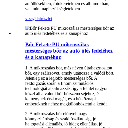
autóülésekben, fotókeretekben és albumokban,
valamint napi szükségletekben.
vizsgálat
részlet
Bőr Fekete PU mikroszálas
mesterséges bőr az autó ülés fedeléhez
és a kanapéhoz
1. A mikroszálas bőr, más néven újrahasznosított
bőr, egy szálszövet, amely utánozza a valódi bőrt.
Jelenleg ez a legjobb mesterséges bőr. A
feldolgozás során a finom szimulációs
technológiát alkalmazzák, így a felület nagyon
közel áll a valódi bőr bőrszemcséjéhez, és
keménynek érzi magát, és a hétköznapi
embereknek nehéz megkülönböztetni a kettőt.
2. A mikroszálas bőr előnyei: nagy
könnyszilárdság és szakítószilárdság, jó
hajtogatási ellenállás, jó hideg ellenállás, jó