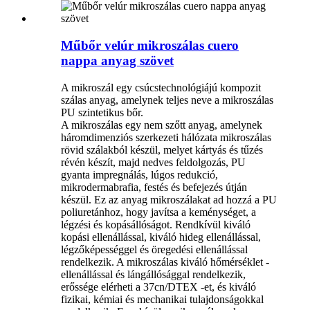
Műbőr velúr mikroszálas cuero
nappa anyag szövet
A mikroszál egy csúcstechnológiájú kompozit
szálas anyag, amelynek teljes neve a mikroszálas
PU szintetikus bőr.
A mikroszálas egy nem szőtt anyag, amelynek
háromdimenziós szerkezeti hálózata mikroszálas
rövid szálakból készül, melyet kártyás és tűzés
révén készít, majd nedves feldolgozás, PU
gyanta impregnálás, lúgos redukció,
mikrodermabrafia, festés és befejezés útján
készül. Ez az anyag mikroszálakat ad hozzá a PU
poliuretánhoz, hogy javítsa a keménységet, a
légzési és kopásállóságot. Rendkívül kiváló
kopási ellenállással, kiváló hideg ellenállással,
légzőképességgel és öregedési ellenállással
rendelkezik. A mikroszálas kiváló hőmérséklet -
ellenállással és lángállósággal rendelkezik,
erőssége elérheti a 37cn/DTEX -et, és kiváló
fizikai, kémiai és mechanikai tulajdonságokkal