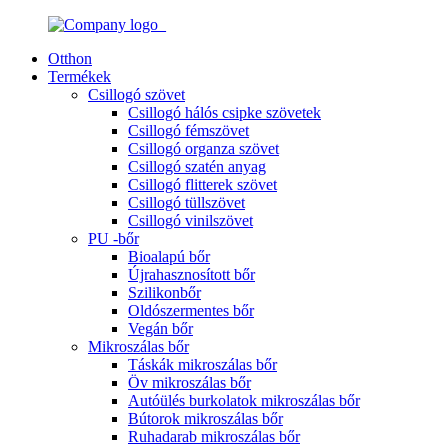
Otthon
Termékek
Csillogó szövet
Csillogó hálós csipke szövetek
Csillogó fémszövet
Csillogó organza szövet
Csillogó szatén anyag
Csillogó flitterek szövet
Csillogó tüllszövet
Csillogó vinilszövet
PU -bőr
Bioalapú bőr
Újrahasznosított bőr
Szilikonbőr
Oldószermentes bőr
Vegán bőr
Mikroszálas bőr
Táskák mikroszálas bőr
Öv mikroszálas bőr
Autóülés burkolatok mikroszálas bőr
Bútorok mikroszálas bőr
Ruhadarab mikroszálas bőr