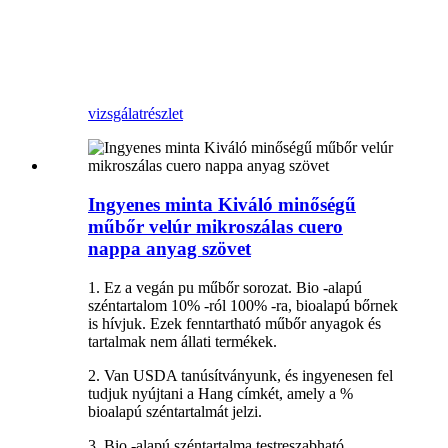
vizsgálat
részlet
Ingyenes minta Kiváló minőségű
műbőr velúr mikroszálas cuero
nappa anyag szövet
1. Ez a vegán pu műbőr sorozat. Bio -alapú
széntartalom 10% -ról 100% -ra, bioalapú bőrnek
is hívjuk. Ezek fenntartható műbőr anyagok és
tartalmak nem állati termékek.
2. Van USDA tanúsítványunk, és ingyenesen fel
tudjuk nyújtani a Hang címkét, amely a %
bioalapú széntartalmát jelzi.
3. Bio -alapú széntartalma testreszabható.