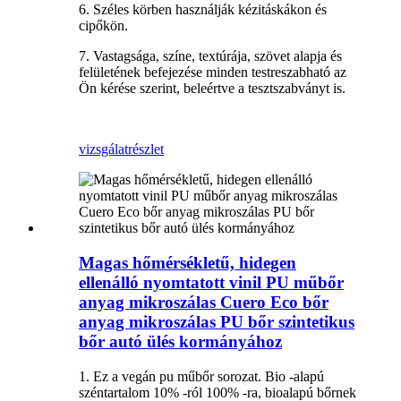
6. Széles körben használják kézitáskákon és
cipőkön.
7. Vastagsága, színe, textúrája, szövet alapja és
felületének befejezése minden testreszabható az
Ön kérése szerint, beleértve a tesztszabványt is.
vizsgálat
részlet
Magas hőmérsékletű, hidegen
ellenálló nyomtatott vinil PU műbőr
anyag mikroszálas Cuero Eco bőr
anyag mikroszálas PU bőr szintetikus
bőr autó ülés kormányához
1. Ez a vegán pu műbőr sorozat. Bio -alapú
széntartalom 10% -ról 100% -ra, bioalapú bőrnek