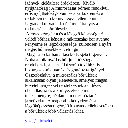
igények kielégítése érdekében. ‌ Kiváló
nyújthatóság ‌: ​​A mikroszálas bőrnek rendkívül
erős nyújthatósága van, és a sarkokban és a
redőkben nem könnyű egyenetlen lenni. ‌
Ugyanakkor vannak néhány hátrányos a
mikroszálas bőr ülések:
‌ A rossz kényelem és a lélegző képesség ‌: A
valódi bőrhez képest a mikroszálas bőr gyenge
kényelme és légzőképessége, különösen a nyári
magas hőmérsékleten, eldugult.
‌ Magasabb karbantartási költségeket igényel ‌:
Noha a mikroszálas bőr jó tartóssággal
rendelkezik, a használat során továbbra is
bizonyos karbantartást és gondozást igényel.
Összefoglalva: a mikroszálas bőr ülések
alkalmasak olyan jelenetekre, amelyek magas
követelményekkel rendelkeznek az ülések
ellenállására és a környezetvédelmi
teljesítményre, például a rendes háztartási
járművekre. A magasabb kényelem és a
légzőképességet igénylő luxusmodellek esetében
a bőr ülések jobb választás lehet.
vizsgálat
részlet