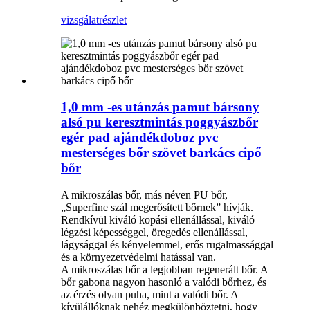
vizsgálat
részlet
1,0 mm -es utánzás pamut bársony
alsó pu keresztmintás poggyászbőr
egér pad ajándékdoboz pvc
mesterséges bőr szövet barkács cipő
bőr
A mikroszálas bőr, más néven PU bőr,
„Superfine szál megerősített bőrnek” hívják.
Rendkívül kiváló kopási ellenállással, kiváló
légzési képességgel, öregedés ellenállással,
lágysággal és kényelemmel, erős rugalmassággal
és a környezetvédelmi hatással van.
A mikroszálas bőr a legjobban regenerált bőr. A
bőr gabona nagyon hasonló a valódi bőrhez, és
az érzés olyan puha, mint a valódi bőr. A
kívülállóknak nehéz megkülönböztetni, hogy