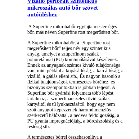
Vízálló perforált szintetikus
mikroszálas autó bőr szövet
autóüléshez
‌‌ A Superfine mikrohabőr egyfajta mesterséges
bőr, más néven Superfine rost megerősített bőr. ‌
A Superfine mikrohabőr, a „Superfine rost
megerősített bőr” teljes név egy szintetikus
anyag, amelyet a szuperfinom szálak
poliuretánnal (PU) kombinálásával készítenek.
Ennek az anyagnak számos kiváló tulajdonsága
van, mint például a kopásállóság, a karcállóság, a
vízálló, a gátlás elleni stb., És nagyon hasonló a
fizikai tulajdonságok természetes bőréhez, és
bizonyos szempontokban is jobban teljesít. A
Superfine bőr gyártási folyamata több lépést
tartalmaz, a szuperfinanszeles rövid szálak
kártyáitól és tű lyukasztásától, hogy egy nem
szőtt anyagot képezzenek háromdimenziós
szerkezetű hálózattal, a nedves feldolgozásig, a
PU gyanta impregnációjáig, a bőrcsiszolásig és a
festésig stb.
A természetes bőrrel összehasonlítva a