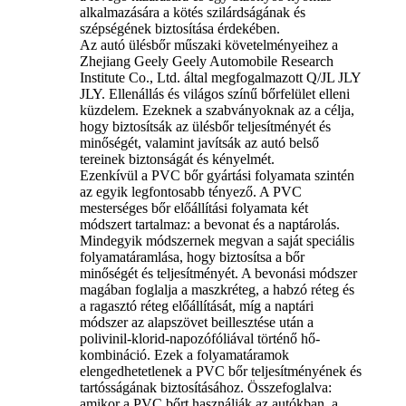
alkalmazására a kötés szilárdságának és
szépségének biztosítása érdekében.
Az autó ülésbőr műszaki követelményeihez a
Zhejiang Geely Geely Automobile Research
Institute Co., Ltd. által megfogalmazott Q/JL JLY
JLY. Ellenállás és világos színű bőrfelület elleni
küzdelem. Ezeknek a szabványoknak az a célja,
hogy biztosítsák az ülésbőr teljesítményét és
minőségét, valamint javítsák az autó belső
tereinek biztonságát és kényelmét.
Ezenkívül a PVC bőr gyártási folyamata szintén
az egyik legfontosabb tényező. A PVC
mesterséges bőr előállítási folyamata két
módszert tartalmaz: a bevonat és a naptárolás.
Mindegyik módszernek megvan a saját speciális
folyamatáramlása, hogy biztosítsa a bőr
minőségét és teljesítményét. A bevonási módszer
magában foglalja a maszkréteg, a habzó réteg és
a ragasztó réteg előállítását, míg a naptári
módszer az alapszövet beillesztése után a
polivinil-klorid-napozófóliával történő hő-
kombináció. Ezek a folyamatáramok
elengedhetetlenek a PVC bőr teljesítményének és
tartósságának biztosításához. Összefoglalva:
amikor a PVC bőrt használják az autókban, a