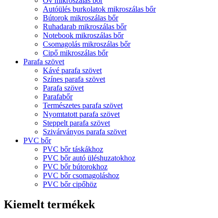
Öv mikroszálas bőr
Autóülés burkolatok mikroszálas bőr
Bútorok mikroszálas bőr
Ruhadarab mikroszálas bőr
Notebook mikroszálas bőr
Csomagolás mikroszálas bőr
Cipő mikroszálas bőr
Parafa szövet
Kávé parafa szövet
Színes parafa szövet
Parafa szövet
Parafabőr
Természetes parafa szövet
Nyomtatott parafa szövet
Steppelt parafa szövet
Szivárványos parafa szövet
PVC bőr
PVC bőr táskákhoz
PVC bőr autó üléshuzatokhoz
PVC bőr bútorokhoz
PVC bőr csomagoláshoz
PVC bőr cipőhöz
Kiemelt termékek