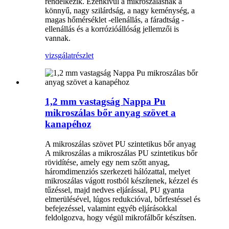
rendelkezik. Ezenkívül a mikroszálasnak a
könnyű, nagy szilárdság, a nagy keménység, a
magas hőmérséklet -ellenállás, a fáradtság -
ellenállás és a korrózióállóság jellemzői is
vannak.
vizsgálat
részlet
1,2 mm vastagság Nappa Pu
mikroszálas bőr anyag szövet a
kanapéhoz
A mikroszálas szövet PU szintetikus bőr anyag
A mikroszálas a mikroszálas PU szintetikus bőr
rövidítése, amely egy nem szőtt anyag,
háromdimenziós szerkezeti hálózattal, melyet
mikroszálas vágott rostból készítenek, kézzel és
tűzéssel, majd nedves eljárással, PU gyanta
elmerülésével, lúgos redukcióval, bőrfestéssel és
befejezéssel, valamint egyéb eljárásokkal
feldolgozva, hogy végül mikrofálbőr készítsen.