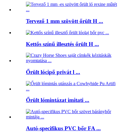
Tervező 1 mm szövött őrült H ...
Kettős színű illesztés őrült H ...
Őrült lócipő privát l ...
Őrült lómintázat imitati ...
Autó-specifikus PVC bőr FA ...