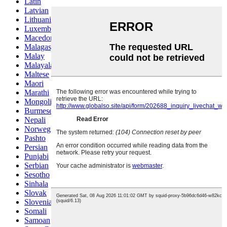
Latin
Latvian
Lithuanian
Luxembou..
Macedonian
Malagasy
Malay
Malayalam
Maltese
Maori
Marathi
Mongolian
Burmese
Nepali
Norwegian
Pashto
Persian
Punjabi
Serbian
Sesotho
Sinhala
Slovak
Slovenian
Somali
Samoan