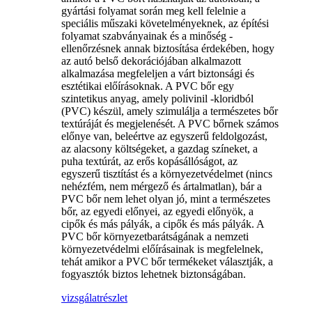
gyártási folyamat során meg kell felelnie a
speciális műszaki követelményeknek, az építési
folyamat szabványainak és a minőség -
ellenőrzésnek annak biztosítása érdekében, hogy
az autó belső dekorációjában alkalmazott
alkalmazása megfeleljen a várt biztonsági és
esztétikai előírásoknak. A PVC bőr egy
szintetikus anyag, amely polivinil -kloridból
(PVC) készül, amely szimulálja a természetes bőr
textúráját és megjelenését. A PVC bőrnek számos
előnye van, beleértve az egyszerű feldolgozást,
az alacsony költségeket, a gazdag színeket, a
puha textúrát, az erős kopásállóságot, az
egyszerű tisztítást és a környezetvédelmet (nincs
nehézfém, nem mérgező és ártalmatlan), bár a
PVC bőr nem lehet olyan jó, mint a természetes
bőr, az egyedi előnyei, az egyedi előnyök, a
cipők és más pályák, a cipők és más pályák. A
PVC bőr környezetbarátságának a nemzeti
környezetvédelmi előírásainak is megfelelnek,
tehát amikor a PVC bőr termékeket választják, a
fogyasztók biztos lehetnek biztonságában.
vizsgálat
részlet