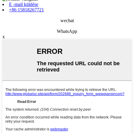
E -mail küldése
+86 15818267721
wechat
WhatsApp
x