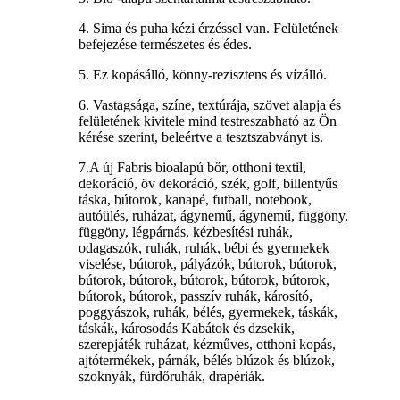
4. Sima és puha kézi érzéssel van. Felületének
befejezése természetes és édes.
5. Ez kopásálló, könny-rezisztens és vízálló.
6. Vastagsága, színe, textúrája, szövet alapja és
felületének kivitele mind testreszabható az Ön
kérése szerint, beleértve a tesztszabványt is.
7.A új Fabris bioalapú bőr, otthoni textil,
dekoráció, öv dekoráció, szék, golf, billentyűs
táska, bútorok, kanapé, futball, notebook,
autóülés, ruházat, ágynemű, ágynemű, függöny,
függöny, légpárnás, kézbesítési ruhák,
odagaszók, ruhák, ruhák, bébi és gyermekek
viselése, bútorok, pályázók, bútorok, bútorok,
bútorok, bútorok, bútorok, bútorok, bútorok,
bútorok, bútorok, passzív ruhák, károsító,
poggyászok, ruhák, bélés, gyermekek, táskák,
táskák, károsodás Kabátok és dzsekik,
szerepjáték ruházat, kézműves, otthoni kopás,
ajtótermékek, párnák, bélés blúzok és blúzok,
szoknyák, fürdőruhák, drapériák.