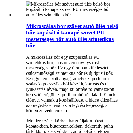
Mikroszálas bőr szövet autó ülés belső
bőr kopásálló kanapé szövet PU
mesterséges bőr autó ülés szintetikus
bőr
A mikroszálas bőr egy szuperszálas PU
szintetikus bőr, más néven cowhys rost
mesterséges bőr. Ez egy újonnan kifejlesztett,
csúcsminőségű szintetikus bőr és új típusú bőr.
Ez egy nem szőtt anyag, amely szuperfinom
szálas kapocsszálakból készült, kártyás és tű
lyukasztás révén, majd különféle folyamatokon
keresztül végül szuperfinombőrré alakul. Ennek
előnyei vannak a kopásállóság, a hideg ellenállás,
az öregedés ellenállás, a légzési képesség, a
környezetvédelem stb.
Jelenleg széles körben használják ruházati
kabátokban, bútorcsonkokban, dekoratív puha
táskákban, kesztyűkben, autó belső terekben,