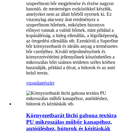
szuperfinom bőr megjelenése és érzése nagyon
hasonló, de mesterséges eszközökkel készítik,
amelyeket nem az állati bőrből nyernek ki. Ez
viszonylag alacsony árat eredményez a
szuperfinom bőrének, miközben bizonyos
előnyei vannak a valódi bőrnek, mint például a
kopásállóság, a hideg ellenállás, a légzőképesség,
az öregedési ellenállás stb. Ezenkívül a Superfine
bőr környezetbarát és ideális anyag a természetes
bőr cseréjéhez. Kiváló teljesítményének és
környezetvédelmi jellemzőinek köszönhetően a
mikroszálas bőrt számos területen széles körben
használják, például a divat, a bútorok és az autó
belső terein.
vizsgálat
részlet
Környezetbarát litchi gabona textúra
PU mikroszálas műbőr kanapéhoz,
autóüléshez, bútorok és kézitáskák