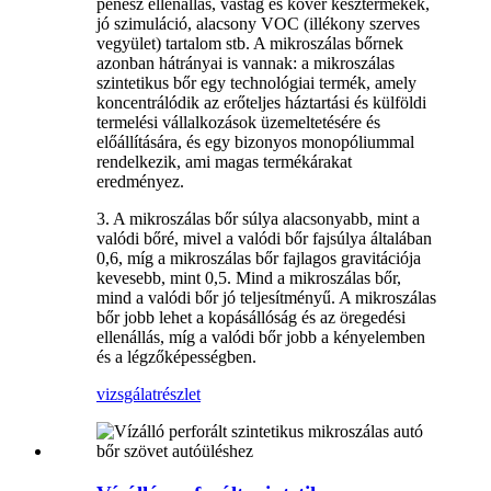
penész ellenállás, vastag és kövér késztermékek,
jó szimuláció, alacsony VOC (illékony szerves
vegyület) tartalom stb. A mikroszálas bőrnek
azonban hátrányai is vannak: a mikroszálas
szintetikus bőr egy technológiai termék, amely
koncentrálódik az erőteljes háztartási és külföldi
termelési vállalkozások üzemeltetésére és
előállítására, és egy bizonyos monopóliummal
rendelkezik, ami magas termékárakat
eredményez.
3. A mikroszálas bőr súlya alacsonyabb, mint a
valódi bőré, mivel a valódi bőr fajsúlya általában
0,6, míg a mikroszálas bőr fajlagos gravitációja
kevesebb, mint 0,5. Mind a mikroszálas bőr,
mind a valódi bőr jó teljesítményű. A mikroszálas
bőr jobb lehet a kopásállóság és az öregedési
ellenállás, míg a valódi bőr jobb a kényelemben
és a légzőképességben.
vizsgálat
részlet