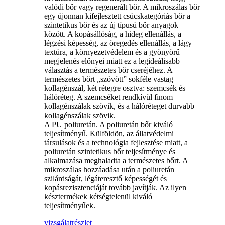
valódi bőr vagy regenerált bőr. A mikroszálas bőr
egy újonnan kifejlesztett csúcskategóriás bőr a
szintetikus bőr és az új típusú bőr anyagok
között. A kopásállóság, a hideg ellenállás, a
légzési képesség, az öregedés ellenállás, a lágy
textúra, a környezetvédelem és a gyönyörű
megjelenés előnyei miatt ez a legideálisabb
választás a természetes bőr cseréjéhez. A
természetes bőrt „szövött” sokféle vastag
kollagénszál, két rétegre osztva: szemcsék és
hálóréteg. A szemcséket rendkívül finom
kollagénszálak szövik, és a hálóréteget durvabb
kollagénszálak szövik.
A PU poliuretán. A poliuretán bőr kiváló
teljesítményű. Külföldön, az állatvédelmi
társulások és a technológia fejlesztése miatt, a
poliuretán szintetikus bőr teljesítménye és
alkalmazása meghaladta a természetes bőrt. A
mikroszálas hozzáadása után a poliuretán
szilárdságát, légáteresztő képességét és
kopásrezisztenciáját tovább javítják. Az ilyen
késztermékek kétségtelenül kiváló
teljesítményűek.
vizsgálat
részlet