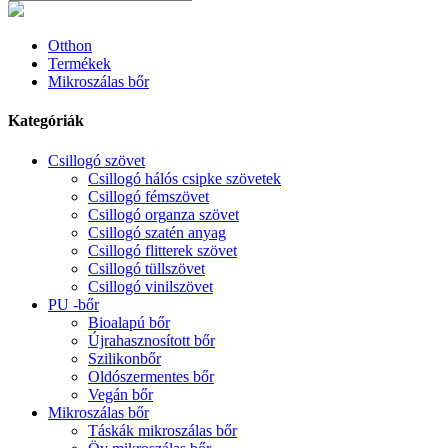
Otthon
Termékek
Mikroszálas bőr
Kategóriák
Csillogó szövet
Csillogó hálós csipke szövetek
Csillogó fémszövet
Csillogó organza szövet
Csillogó szatén anyag
Csillogó flitterek szövet
Csillogó tüllszövet
Csillogó vinilszövet
PU -bőr
Bioalapú bőr
Újrahasznosított bőr
Szilikonbőr
Oldószermentes bőr
Vegán bőr
Mikroszálas bőr
Táskák mikroszálas bőr