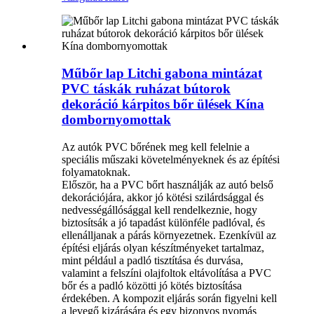
Műbőr lap Litchi gabona mintázat
PVC táskák ruházat bútorok
dekoráció kárpitos bőr ülések Kína
dombornyomottak
Az autók PVC bőrének meg kell felelnie a
speciális műszaki követelményeknek és az építési
folyamatoknak. ‌
Először, ha a PVC bőrt használják az autó belső
dekorációjára, akkor jó kötési szilárdsággal és
nedvességállósággal kell rendelkeznie, hogy
biztosítsák a jó tapadást különféle padlóval, és
ellenálljanak a párás környezetnek. Ezenkívül az
építési eljárás olyan készítményeket tartalmaz,
mint például a padló tisztítása és durvása,
valamint a felszíni olajfoltok eltávolítása a PVC
bőr és a padló közötti jó kötés biztosítása
érdekében. A kompozit eljárás során figyelni kell
a levegő kizárására és egy bizonyos nyomás