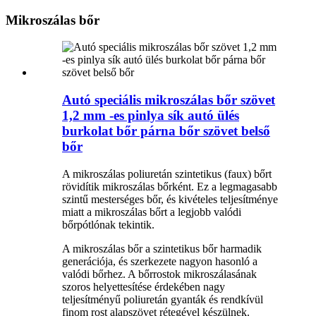
Mikroszálas bőr
Autó speciális mikroszálas bőr szövet
1,2 mm -es pinlya sík autó ülés
burkolat bőr párna bőr szövet belső
bőr
A mikroszálas poliuretán szintetikus (faux) bőrt
rövidítik mikroszálas bőrként. Ez a legmagasabb
szintű mesterséges bőr, és kivételes teljesítménye
miatt a mikroszálas bőrt a legjobb valódi
bőrpótlónak tekintik.
A mikroszálas bőr a szintetikus bőr harmadik
generációja, és szerkezete nagyon hasonló a
valódi bőrhez. A bőrrostok mikroszálasának
szoros helyettesítése érdekében nagy
teljesítményű poliuretán gyanták és rendkívül
finom rost alapszövet rétegével készülnek.