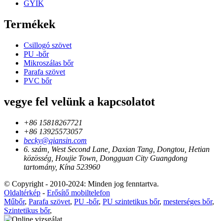
GYIK
Termékek
Csillogó szövet
PU -bőr
Mikroszálas bőr
Parafa szövet
PVC bőr
vegye fel velünk a kapcsolatot
+86 15818267721
+86 13925573057
becky@qiansin.com
6. szám, West Second Lane, Daxian Tang, Dongtou, Hetian
közösség, Houjie Town, Dongguan City Guangdong
tartomány, Kína 523960
© Copyright - 2010-2024: Minden jog fenntartva.
Oldaltérkép
-
Erősítő mobiltelefon
Műbőr
,
Parafa szövet
,
PU -bőr
,
PU szintetikus bőr
,
mesterséges bőr
,
Szintetikus bőr
,