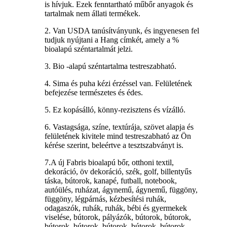
is hívjuk. Ezek fenntartható műbőr anyagok és
tartalmak nem állati termékek.
2. Van USDA tanúsítványunk, és ingyenesen fel
tudjuk nyújtani a Hang címkét, amely a %
bioalapú széntartalmát jelzi.
3. Bio -alapú széntartalma testreszabható.
4. Sima és puha kézi érzéssel van. Felületének
befejezése természetes és édes.
5. Ez kopásálló, könny-rezisztens és vízálló.
6. Vastagsága, színe, textúrája, szövet alapja és
felületének kivitele mind testreszabható az Ön
kérése szerint, beleértve a tesztszabványt is.
7.A új Fabris bioalapú bőr, otthoni textil,
dekoráció, öv dekoráció, szék, golf, billentyűs
táska, bútorok, kanapé, futball, notebook,
autóülés, ruházat, ágynemű, ágynemű, függöny,
függöny, légpárnás, kézbesítési ruhák,
odagaszók, ruhák, ruhák, bébi és gyermekek
viselése, bútorok, pályázók, bútorok, bútorok,
bútorok, bútorok, bútorok, bútorok, bútorok,