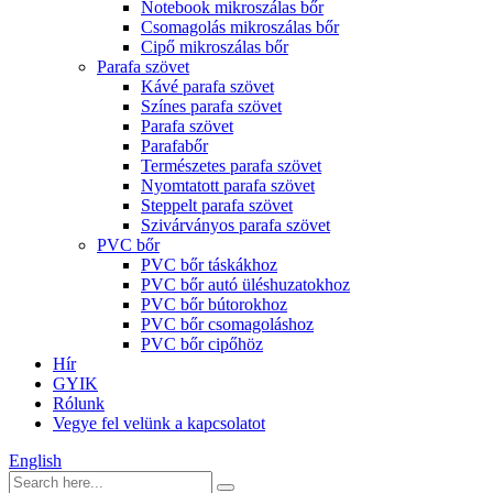
Notebook mikroszálas bőr
Csomagolás mikroszálas bőr
Cipő mikroszálas bőr
Parafa szövet
Kávé parafa szövet
Színes parafa szövet
Parafa szövet
Parafabőr
Természetes parafa szövet
Nyomtatott parafa szövet
Steppelt parafa szövet
Szivárványos parafa szövet
PVC bőr
PVC bőr táskákhoz
PVC bőr autó üléshuzatokhoz
PVC bőr bútorokhoz
PVC bőr csomagoláshoz
PVC bőr cipőhöz
Hír
GYIK
Rólunk
Vegye fel velünk a kapcsolatot
English