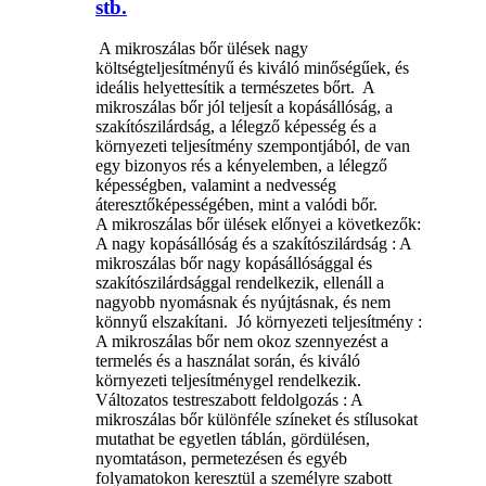
stb.
‌ A mikroszálas bőr ülések nagy
költségteljesítményű és kiváló minőségűek, és
ideális helyettesítik a természetes bőrt. ‌ A
mikroszálas bőr jól teljesít a kopásállóság, a
szakítószilárdság, a lélegző képesség és a
környezeti teljesítmény szempontjából, de van
egy bizonyos rés a kényelemben, a lélegző
képességben, valamint a nedvesség
áteresztőképességében, mint a valódi bőr. ‌
A mikroszálas bőr ülések előnyei a következők: ‌
A nagy kopásállóság és a szakítószilárdság ‌: ​​A
mikroszálas bőr nagy kopásállósággal és
szakítószilárdsággal rendelkezik, ellenáll a
nagyobb nyomásnak és nyújtásnak, és nem
könnyű elszakítani. ‌ Jó környezeti teljesítmény ‌:
A mikroszálas bőr nem okoz szennyezést a
termelés és a használat során, és kiváló
környezeti teljesítménygel rendelkezik. ‌
Változatos testreszabott feldolgozás ‌: A
mikroszálas bőr különféle színeket és stílusokat
mutathat be egyetlen táblán, gördülésen,
nyomtatáson, permetezésen és egyéb
folyamatokon keresztül a személyre szabott