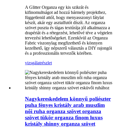
A Glitter Organza egy kis szikrát és
kifinomultságot ad hozzá bármely projekthez,
függetlenül attól, hogy menyasszonyi fátylat
készít, akár egy asztalfutót díszít. Az organza
szövet puszta és tágas textúrája jól alkalmazza a
drapériát és a rétegezést, lehetővé téve a végtelen
tervezési lehetőségeket. Ezenkívül az Organza
Fabric viszonylag megfizethető és könnyen
kezelhető, így népszerű választás a DIY rajongói
és a professzionális tervezők körében.
vizsgálat
részlet
Nagykereskedelem könnyű poliészter
puha fényes kristály arab muszlim
női ruha organza szövet organza
szövet tükör organza finom luxus
kristály shinny organza szövet