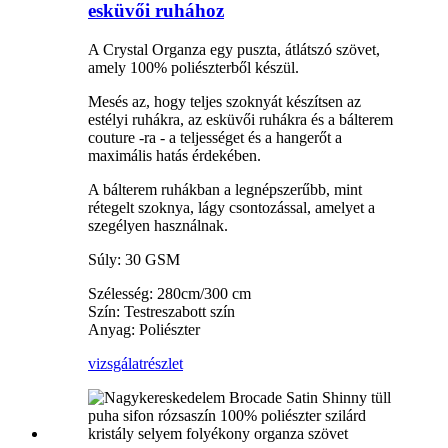
esküvői ruhához
A Crystal Organza egy puszta, átlátszó szövet,
amely 100% poliészterből készül.
Mesés az, hogy teljes szoknyát készítsen az
estélyi ruhákra, az esküvői ruhákra és a bálterem
couture -ra - a teljességet és a hangerőt a
maximális hatás érdekében.
A bálterem ruhákban a legnépszerűbb, mint
rétegelt szoknya, lágy csontozással, amelyet a
szegélyen használnak.
Súly: 30 GSM
Szélesség: 280cm/300 cm
Szín: Testreszabott szín
Anyag: Poliészter
vizsgálat
részlet