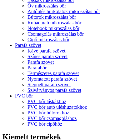
Táskák mikroszálas bőr
Öv mikroszálas bőr
Autóülés burkolatok mikroszálas bőr
Bútorok mikroszálas bőr
Ruhadarab mikroszálas bőr
Notebook mikroszálas bőr
Csomagolás mikroszálas bőr
Cipő mikroszálas bőr
Parafa szövet
Kávé parafa szövet
Színes parafa szövet
Parafa szövet
Parafabőr
Természetes parafa szövet
Nyomtatott parafa szövet
Steppelt parafa szövet
Szivárványos parafa szövet
PVC bőr
PVC bőr táskákhoz
PVC bőr autó üléshuzatokhoz
PVC bőr bútorokhoz
PVC bőr csomagoláshoz
PVC bőr cipőhöz
Kiemelt termékek