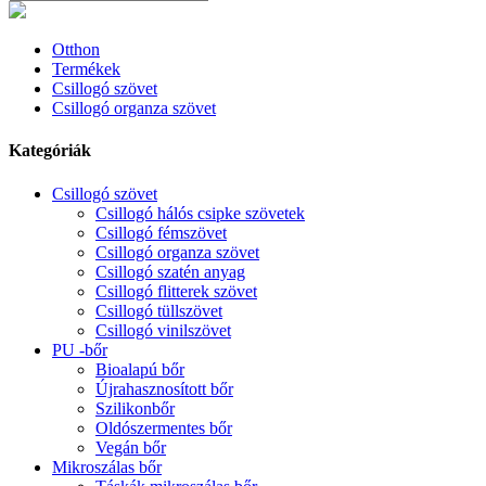
Otthon
Termékek
Csillogó szövet
Csillogó organza szövet
Kategóriák
Csillogó szövet
Csillogó hálós csipke szövetek
Csillogó fémszövet
Csillogó organza szövet
Csillogó szatén anyag
Csillogó flitterek szövet
Csillogó tüllszövet
Csillogó vinilszövet
PU -bőr
Bioalapú bőr
Újrahasznosított bőr
Szilikonbőr
Oldószermentes bőr
Vegán bőr
Mikroszálas bőr