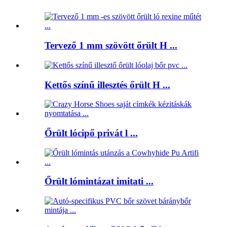
Tervező 1 mm szövött őrült H ...
Kettős színű illesztés őrült H ...
Őrült lócipő privát l ...
Őrült lómintázat imitati ...