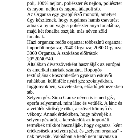
poli, 100% nejlon, poliészter és nejlon, poliészter
és rayon, nejlon és ragona átlapolt stb.
Az Organza egy gyapjúérző monofil, amelyet
úgy készítenek, hogy rugalmas hamis csavarást
adnak a nylon vagy a poliészter anya fonalához,
majd két fonalba osztják, más néven zöld
fonalnak.
Házi organza; redős organza; többszínű organza;
importált organza; 2040 Organza; 2080 Organza;
3060 Organza. A szokásos előírások
20*20/40*40.
Általában divatszövetként használják az európai
és amerikai márkák számára. Ropogós
textúrájának köszönhetően gyakran esküvői
ruhákban, különféle nyári géz szoknyákban,
függönyökben, szövetekben, előadó jelmezekben
stb.
Selyem géz: Sima Gauze néven is ismert géz,
eperfa selyemmel, mint lánc és vetülék. A lánc és
a vetülék sűrűsége ritka, a szövet könnyű és
vékony. Annak érdekében, hogy növeljék a
selyem géz árát, a kereskedők az importált
termékek trükköt használják, hogy organza -ként
értékesítsék a selyem gézt, és „selyem organza” -
nak nevezik. Valójában a kettő nem ugyanaz a