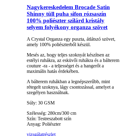
Nagykereskedelem Brocade Satin
Shinny tüll puha sifon rózsaszín
100% poliészter szilárd kristály
selyem folyékony organza szövet
A Crystal Organza egy puszta, átlátszó szövet,
amely 100% poliészterből készül.
Mesés az, hogy teljes szoknyát készítsen az
estélyi ruhákra, az esküvői ruhákra és a bálterem
couture -ra - a teljességet és a hangerőt a
maximális hatás érdekében.
A bálterem ruhákban a legnépszerűbb, mint
rétegelt szoknya, lágy csontozással, amelyet a
szegélyen használnak.
Súly: 30 GSM
Szélesség: 280cm/300 cm
Szín: Testreszabott szín
Anyag: Poliészter
vizsgálat
részlet