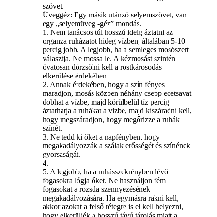
szövet.
Üveggéz: Egy másik utánzó selyemszövet, van
egy „selyemüveg -géz” mondás.
1. Nem tanácsos túl hosszú ideig áztatni az
organza ruházatot hideg vízben, általában 5-10
percig jobb. A legjobb, ha a semleges mosószert
választja. Ne mossa le. A kézmosást szintén
óvatosan dörzsölni kell a rostkárosodás
elkerülése érdekében.
2. Annak érdekében, hogy a szín fényes
maradjon, mosás közben néhány csepp ecetsavat
dobhat a vízbe, majd körülbelül tíz percig
áztathatja a ruhákat a vízbe, majd kiszáradni kell,
hogy megszáradjon, hogy megőrizze a ruhák
színét.
3. Ne tedd ki őket a napfényben, hogy
megakadályozzák a szálak erősségét és színének
gyorsaságát.
4.
5. A legjobb, ha a ruhásszekrényben lévő
fogasokra lógja őket. Ne használjon fém
fogasokat a rozsda szennyezésének
megakadályozására. Ha egymásra rakni kell,
akkor azokat a felső rétegre is el kell helyezni,
hogy elkerüljék a hosszú távú tárolás miatt a