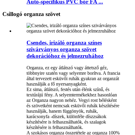
Autó-specifikus PVC bőr FA ...
Csillogó organza szövet
Csendes, irizáló organza színes
szivárványos organza szövet
dekorációhoz és jelmezruhához
Organza, ez egy átlátszó vagy áttetsző géz,
többnyire szatén vagy selyemre borítva. A francia
által tervezett esküvői ruhák gyakran az organzát
használják a fő nyersanyagként.
Ez sima, átlátszó, festés után élénk színű, és
textúrájú fény. A selyemtermékekhez hasonlóan
az Organza nagyon nehéz. Vegyi rost bélésként
és szövetként nemcsak esküvői ruhák készítésére
használják, hanem függönyök, ruhák,
karácsonyfa -díszek, különféle díszzsákok
készítésére is felhasználhatók, és szalagok
készítésére is felhasználhatók.
A szokásos organza összetétele az organza 100%