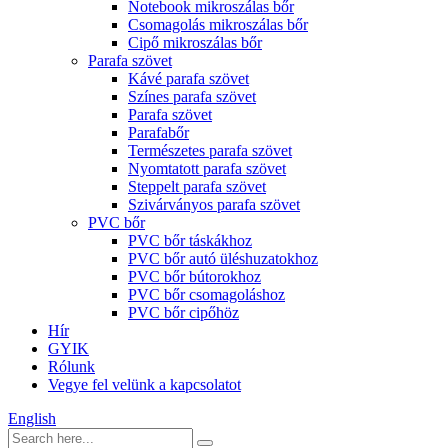
Notebook mikroszálas bőr
Csomagolás mikroszálas bőr
Cipő mikroszálas bőr
Parafa szövet
Kávé parafa szövet
Színes parafa szövet
Parafa szövet
Parafabőr
Természetes parafa szövet
Nyomtatott parafa szövet
Steppelt parafa szövet
Szivárványos parafa szövet
PVC bőr
PVC bőr táskákhoz
PVC bőr autó üléshuzatokhoz
PVC bőr bútorokhoz
PVC bőr csomagoláshoz
PVC bőr cipőhöz
Hír
GYIK
Rólunk
Vegye fel velünk a kapcsolatot
English