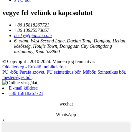
PVC bőr
vegye fel velünk a kapcsolatot
+86 15818267721
+86 13925573057
becky@qiansin.com
6. szám, West Second Lane, Daxian Tang, Dongtou, Hetian
közösség, Houjie Town, Dongguan City Guangdong
tartomány, Kína 523960
© Copyright - 2010-2024: Minden jog fenntartva.
Oldaltérkép
-
Erősítő mobiltelefon
PU -bőr
,
Parafa szövet
,
PU szintetikus bőr
,
Műbőr
,
Szintetikus bőr
,
mesterséges bőr
,
E -mail küldése
+86 15818267721
wechat
WhatsApp
x