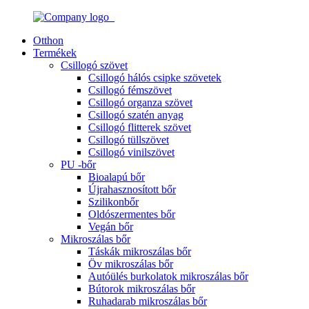
Otthon
Termékek
Csillogó szövet
Csillogó hálós csipke szövetek
Csillogó fémszövet
Csillogó organza szövet
Csillogó szatén anyag
Csillogó flitterek szövet
Csillogó tüllszövet
Csillogó vinilszövet
PU -bőr
Bioalapú bőr
Újrahasznosított bőr
Szilikonbőr
Oldószermentes bőr
Vegán bőr
Mikroszálas bőr
Táskák mikroszálas bőr
Öv mikroszálas bőr
Autóülés burkolatok mikroszálas bőr
Bútorok mikroszálas bőr
Ruhadarab mikroszálas bőr