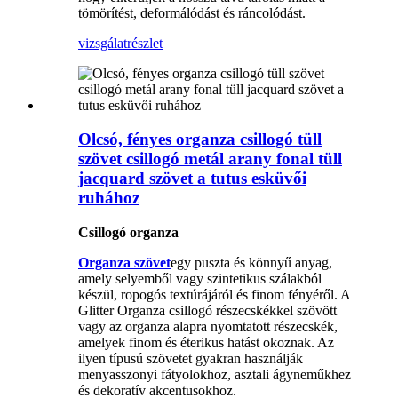
tömörítést, deformálódást és ráncolódást.
vizsgálat
részlet
Olcsó, fényes organza csillogó tüll
szövet csillogó metál arany fonal tüll
jacquard szövet a tutus esküvői
ruhához
Csillogó organza
Organza szövet
egy puszta és könnyű anyag,
amely selyemből vagy szintetikus szálakból
készül, ropogós textúrájáról és finom fényéről. A
Glitter Organza csillogó részecskékkel szövött
vagy az organza alapra nyomtatott részecskék,
amelyek finom és éterikus hatást okoznak. Az
ilyen típusú szövetet gyakran használják
menyasszonyi fátyolokhoz, asztali ágyneműkhez
és dekoratív akcentusokhoz.