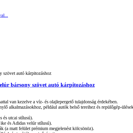
elúr bársony szövet autó kárpitozáshoz
attal van kezelve a víz- és olajlepergető tulajdonság érdekében.
nylő alkalmazásokhoz, például autók belső tereihez és repülőgép-ülése
és utcai stílusú).
ike és Adidas velúr stílusú).
k (a matt felület prémium megjelenést kölcsönöz).