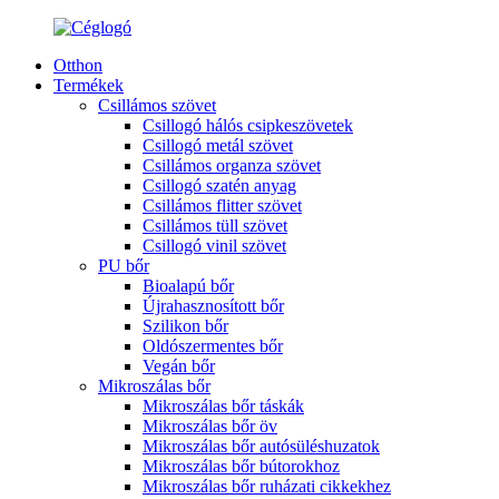
Otthon
Termékek
Csillámos szövet
Csillogó hálós csipkeszövetek
Csillogó metál szövet
Csillámos organza szövet
Csillogó szatén anyag
Csillámos flitter szövet
Csillámos tüll szövet
Csillogó vinil szövet
PU bőr
Bioalapú bőr
Újrahasznosított bőr
Szilikon bőr
Oldószermentes bőr
Vegán bőr
Mikroszálas bőr
Mikroszálas bőr táskák
Mikroszálas bőr öv
Mikroszálas bőr autósüléshuzatok
Mikroszálas bőr bútorokhoz
Mikroszálas bőr ruházati cikkekhez