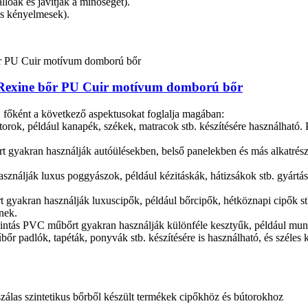
óak és javítják a minőséget).
s kényelmesek).
Rexine bőr PU Cuir motívum domború bőr
 főként a következő aspektusokat foglalja magában:
ok, például kanapék, székek, matracok stb. készítésére használható. Puh
rt gyakran használják autóülésekben, belső panelekben és más alkatré
nálják luxus poggyászok, például kézitáskák, hátizsákok stb. gyártásáh
 gyakran használják luxuscipők, például bőrcipők, hétköznapi cipők stb
nek.
ccmintás PVC műbőrt gyakran használják különféle kesztyűk, például mun
 padlók, tapéták, ponyvák stb. készítésére is használható, és széles 