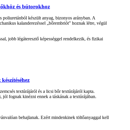
ipőkhöz és bútorokhoz
 poliuretánból készült anyag, bizonyos arányban. A
chanikus kalanderezéssel „bőrembriót” hoznak létre, végül
l, jobb légáteresztő képességgel rendelkezik, és fizikai
 készítéséhez
emcsés textúrájáról és a licsi bőr textúrájáról kapta.
, jól fognak kinézni ennek a táskának a textúrájában.
lvánvalóan behajlanak. Ezért mindenkinek töltőanyaggal kell