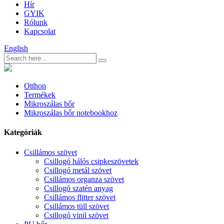
Hír
GYIK
Rólunk
Kapcsolat
English
Otthon
Termékek
Mikroszálas bőr
Mikroszálas bőr notebookhoz
Kategóriák
Csillámos szövet
Csillogó hálós csipkeszövetek
Csillogó metál szövet
Csillámos organza szövet
Csillogó szatén anyag
Csillámos flitter szövet
Csillámos tüll szövet
Csillogó vinil szövet