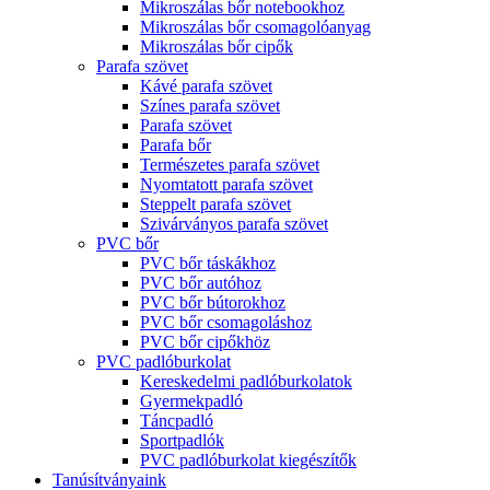
Mikroszálas bőr notebookhoz
Mikroszálas bőr csomagolóanyag
Mikroszálas bőr cipők
Parafa szövet
Kávé parafa szövet
Színes parafa szövet
Parafa szövet
Parafa bőr
Természetes parafa szövet
Nyomtatott parafa szövet
Steppelt parafa szövet
Szivárványos parafa szövet
PVC bőr
PVC bőr táskákhoz
PVC bőr autóhoz
PVC bőr bútorokhoz
PVC bőr csomagoláshoz
PVC bőr cipőkhöz
PVC padlóburkolat
Kereskedelmi padlóburkolatok
Gyermekpadló
Táncpadló
Sportpadlók
PVC padlóburkolat kiegészítők
Tanúsítványaink