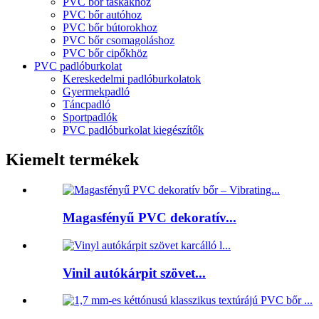
PVC bőr táskákhoz
PVC bőr autóhoz
PVC bőr bútorokhoz
PVC bőr csomagoláshoz
PVC bőr cipőkhöz
PVC padlóburkolat
Kereskedelmi padlóburkolatok
Gyermekpadló
Táncpadló
Sportpadlók
PVC padlóburkolat kiegészítők
Kiemelt termékek
Magasfényű PVC dekoratív...
Vinil autókárpit szövet...