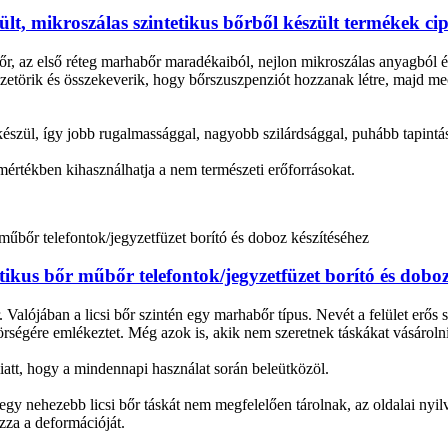
lt, mikroszálas szintetikus bőrből készült termékek c
, az első réteg marhabőr maradékaiból, nejlon mikroszálas anyagból és
szetörik és összekeverik, hogy bőrszuszpenziót hozzanak létre, majd me
zül, így jobb rugalmassággal, nagyobb szilárdsággal, puhább tapintássa
mértékben kihasználhatja a nem természeti erőforrásokat.
etikus bőr műbőr telefontok/jegyzetfüzet borító és doboz
 Valójában a licsi bőr szintén egy marhabőr típus. Nevét a felület erős sz
örségére emlékeztet. Még azok is, akik nem szeretnek táskákat vásárolni
iatt, hogy a mindennapi használat során beleütközöl.
egy nehezebb licsi bőr táskát nem megfelelően tárolnak, az oldalai nyi
zza a deformációját.