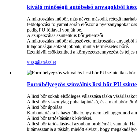
kiváló minőségű autóbelső anyagokból készü
A mikroszálas műbőr, más néven második rétegű marhabőr
feldolgozási folyamat során először a nyersanyagokat ös
pedig PU fóliával vonják be.
A szuperszálas szintetikus bőr jellemzői
A mikroszálas műbőr alapszövete mikroszálas anyagból kés
tulajdonságai sokkal jobbak, mint a természetes bőré.
Ezenkívül csökkentheti a környezetszennyezést és teljes 
vizsgálat
részlet
Forróbélyegzős színváltós licsi bőr PU szint
A licsi bőr sokak elsődleges választása táska vásárlásakor.
A licsi bőr viszonylag puha tapintású, és a marhabőr töm
A licsi bőr ápolása.
Karbantartásra is használható, így nem kell aggódnod am
A licsi bőr tartósításának kérdései.
A licsi bőr tartósításával azonban problémák vannak. Ha 
kitámasztania a táskát, mielőtt elviszi, hogy megakadályo