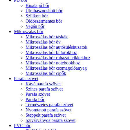
PU bőr
Bioalapú bőr
Újrahasznosított bőr
Szilikon bőr
Oldószermentes bőr
Vegán bőr
Mikroszálas bőr
Mikroszálas bőr táskák
Mikroszálas bőr öv
Mikroszálas bőr autósüléshuzatok
Mikroszálas bőr bútorokhoz
Mikroszálas bőr ruházati cikkekhez
Mikroszálas bőr notebookhoz
Mikroszálas bőr csomagolóanyag
Mikroszálas bőr cipők
Parafa szövet
Kávé parafa szövet
Színes parafa szövet
Parafa szövet
Parafa bőr
Természetes parafa szövet
Nyomtatott parafa szövet
Steppelt parafa szövet
Szivárványos parafa szövet
PVC bőr