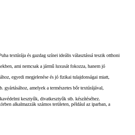
a textúrája és gazdag színei ideális választássá teszik otthoni
szekben, ami nemcsak a jármű luxusát fokozza, hanem jó
oz, egyedi megjelenése és jó fizikai tulajdonságai miatt,
. gyártásához, amelyek a természetes bőr textúrájával,
kavédelmi kesztyűk, divatkesztyűk stb. készítéséhez.
körben alkalmazzák számos területen, például az iparban, a