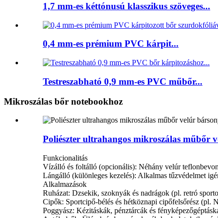
1,7 mm-es kéttónusú klasszikus szöveges...
0,4 mm-es prémium PVC kárpit...
Testreszabható 0,9 mm-es PVC műbőr...
Mikroszálas bőr notebookhoz
Poliészter ultrahangos mikroszálas műbőr v
Funkcionalitás
Vízálló és foltálló (opcionális): Néhány velúr teflonbevon
Lángálló (különleges kezelés): Alkalmas tűzvédelmet igé
Alkalmazások
Ruházat: Dzsekik, szoknyák és nadrágok (pl. retró sportos 
Cipők: Sportcipő-bélés és hétköznapi cipőfelsőrész (pl. N
Poggyász: Kézitáskák, pénztárcák és fényképezőgéptáská