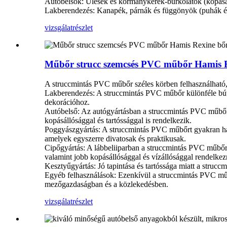
Autóbelsők: Ülések és kormánykerék-burkolatok (kopásáll
Lakberendezés: Kanapék, párnák és függönyök (puhák é
vizsgálat
részlet
Műbőr strucc szemcsés PVC műbőr Hamis 
A struccmintás PVC műbőr széles körben felhasználható,
‌Lakberendezés‌: A struccmintás PVC műbőr különféle bútor
dekorációhoz.
‌Autóbelső‌: Az autógyártásban a struccmintás PVC műbő
kopásállósággal és tartóssággal is rendelkezik.
Poggyászgyártás: A struccmintás PVC műbőrt gyakran hasz
amelyek egyszerre divatosak és praktikusak.
Cipőgyártás: A lábbeliiparban a struccmintás PVC műbőrt
valamint jobb kopásállósággal és vízállósággal rendelkez
Kesztyűgyártás: Jó tapintása és tartóssága miatt a stru
Egyéb felhasználások: Ezenkívül a struccmintás PVC műbőr
mezőgazdaságban és a közlekedésben.
vizsgálat
részlet